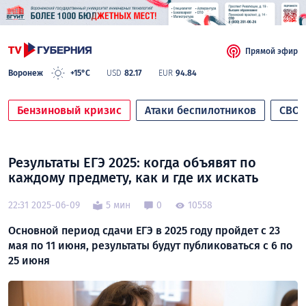
Прямой эфир
Воронеж
+15°C
USD
82.17
EUR
94.84
Бензиновый кризис
Атаки беспилотников
СВО
Результаты ЕГЭ 2025: когда объявят по
каждому предмету, как и где их искать
22:31 2025-06-09
5 мин
0
10558
Основной период сдачи ЕГЭ в 2025 году пройдет с 23
мая по 11 июня, результаты будут публиковаться с 6 по
25 июня