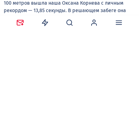
100 метров вышла наша Оксана Корнева с личным
рекордом — 13,85 секунды. В решающем забеге она
оказалась еще быстрее и с результатом 13,8 секунды
заняла шестое место.
Напомним, накануне в барьерном беге на 400 метров
на командном Чемпионате России наша Эмилия
Тангара заняла второе место, и также серебро она
выиграла сегодня в составе четверки из Курской
области в эстафете 4х400 метров. Эмилии был доверен
заключительный этап, она провела его в погоне за
сборной Брянской области, но все же финишировала
второй с отставанием в 0,08 секунды.
Владимир ИВАНОВ
Следите за новостями в наших соцсетях:
Telegram
,
ВКонтакте
,
Одноклассники
,
Дзен
и
Max
.
Нравится