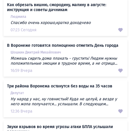
Как обрезать вишню, смородину, малину в августе:
инструкция и советы дачникам
Людмила
Спасибо очень хорошо,кратко доходчево
07:23 Сегодня
В Воронеже готовятся полноценно отметить День города
Шошкин Дмитрий Михайлович
Можешь сидеть дома плакать - грустить! Людям нужны
положительные эмоции в трудное время, а не отрица...
16:59 Вчера
Три района Воронежа останутся без воды на 35 часов
Депутат
Ну народ у нас, ну говнистый! Куда не целуй, а везде у
него жопа получается... услышали. В следующем...
12:36 Вчера
Звуки взрывов во время угрозы атаки БПЛА услышали