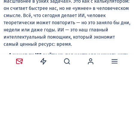
масштабнее в узких задачах». Это как с калькулятором:
он считает быстрее нас, но не «умнее» в человеческом
смысле. Всё, что сегодня делает ИИ, человек
теоретически может повторить — но это заняло бы дни,
недели или даже годы. ИИ — это наш главный
интеллектуальный помощник, который экономит
самый ценный ресурс: время.
— А может ли ИИ выйти из-под контроля и начать жить
своей жизнью?
— С философской точки зрения вопрос звучит
драматично, но технически всё проще: ИИ — это
программа без эмоций и желаний. Она делает ровно
то, что заложено в её архитектуре и инструкциях.
При этом поведение больших языковых моделей
бывает непредсказуемым: они обучаются на
гигантских массивах данных — по сути, на цифровом
следе всей цивилизации. Поэтому на одни и те же