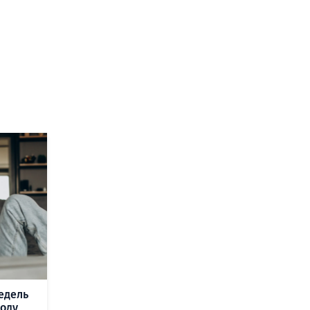
едель
году