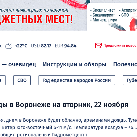
ж
+22°C
USD
82.17
EUR
94.84
Предложить новос
 — очевидец
Инструкции и обзоры
Полезн
в
СВО
Год единства народов России
Губ
ды в Воронеже на вторник, 22 ноября
ря, днём в Воронеже будет облачно, временами дождь. Тум
 Ветер юго-восточный 6-11 м/с. Температура воздуха – +6…
сообщил региональный Гидрометцентр.