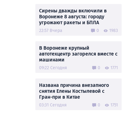
Сирены дважды включили в
Воронеже 8 августа: городу
угрожают ракеты и БПЛА
22:57 Вчера
0
1983
В Воронеже крупный
автотехцентр загорелся вместе с
машинами
09:22 Сегодня
0
1771
Названа причина внезапного
снятия Елены Костылевой с
Гран-при в Китае
03:31 Сегодня
0
1751