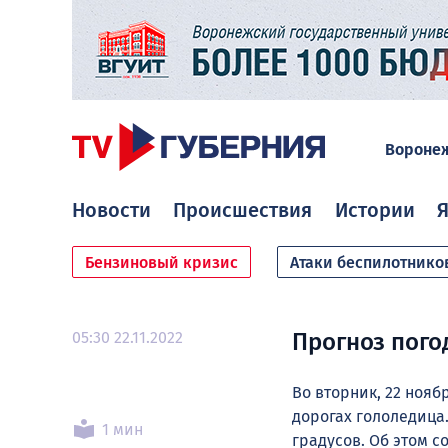
Вороне
Новости
Происшествия
Истории
Я
Бензиновый кризис
Атаки беспилотнико
05:30 22.11.2022
Прогноз пого
Во вторник, 22 нояб
дорогах гололедица.
1 мин
градусов. Об этом 