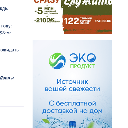
ждь.
году:
98-м:
 ожидать
Дзен
и