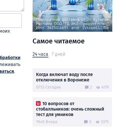
 моих
Самое читаемое
24 часа
7 дней
обработки
слеживать
ваться
.
Когда включат воду после
отключения в Воронеже
07:13 Сегодня
2
4179
10 вопросов от
стобалльников: очень сложный
тест для умников
19:45 Вчера
0
3375