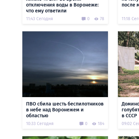
отключения воды в Воронеже:
после 
что ему ответили
11:43 Сегодня
0
78
11:18 Се
ПВО сбила шесть беспилотников
Домино
в небе над Воронежем и
голубя
областью
в СССР
10:33 Сегодня
0
184
09:02 Се