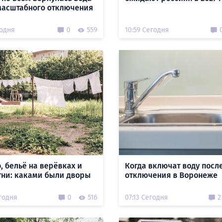
масштабного отключения
годня
0
559
10:59 Сегодня
, бельё на верёвках и
Когда включат воду посл
тни: каками были дворы
отключения в Воронеже
годня
0
516
07:13 Сегодня
2