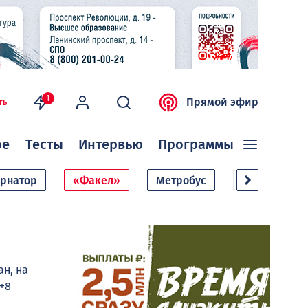
1
Прямой эфир
ть
ое
Тесты
Интервью
Программы
ернатор
«Факел»
Метробус
Дачный сезо
ан, на
+8