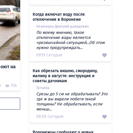
Когда включат воду после
отключения в Воронеже
Неженцев Дмитрий давидович
По моему мнению, такое
отключение воды является
чрезвычайной ситуацией...Об этом
нужно предупреждать...
09:19 Сегодня
роют на
Как обрезать вишню, смородину,
малину в августе: инструкция и
советы дачникам
0
756
Татьяна
Срезы до 5 см не обрабатывать? Это
где ж вы видели побеги такой
толщины? Не обрабатывать, если
меньш...
08:58 Сегодня
Воронежцы сообщают о новых