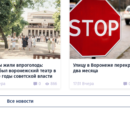
ы жили впроголодь:
Улицу в Воронеже перек
был воронежский театр в
два месяца
 годы советской власти
ера
0
866
17:51 Вчера
Все новости