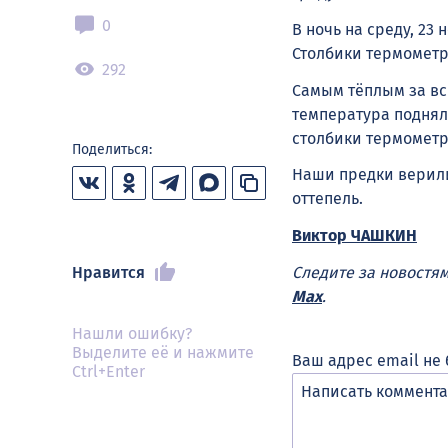
0
В ночь на среду, 23
Столбики термометр
292
Самым тёплым за вс
температура подняла
столбики термометро
Поделиться:
Наши предки верили
оттепель.
Виктор ЧАШКИН
Нравится
Следите за новостя
Max
.
Нашли ошибку?
Выделите её и нажмите
Ваш адрес email не 
Ctrl+Enter