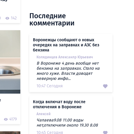
Последние
0
142
комментарии
Воронежцы сообщают о новых
очередях на заправках и АЗС без
бензина
Колядинцев Алексанлр Юрьевич
В Воронеже 4 день вообще нет
бензина на заправках. Стало на
много хуже. Власти доводят
неверную инфо...
10:47 Сегодня
е
Когда включат воду после
отключения в Воронеже
Алексей
4179
Чапаева9.08 11.00 воды
нет,отключили около 19.30 8.08
10:45 Сегодня