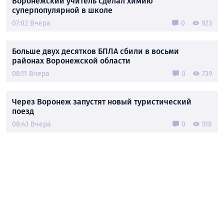
Воронежский учитель сделал химию
суперпопулярной в школе
07:02 Вчера
0
923
Больше двух десятков БПЛА сбили в восьми
районах Воронежской области
08:11 Вчера
0
739
Через Воронеж запустят новый туристический
поезд
08:43 Вчера
0
518