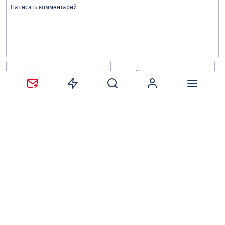
Сохранить моё имя, email и адрес сайта в этом
браузере для последующих моих комментариев.
Оставляя комментарий, вы соглашаетесь с
политикой
конфиденциальности и обработки персональных
данных
и
правилами общения
на сайте tv-gubernia.ru.
Чтобы отслеживать ответы и реакции пользователей
на ваши комментарии, необходимо
авторизоваться
.