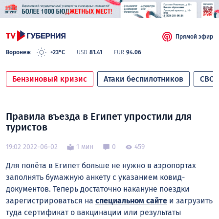
Прямой эфир
Воронеж
+23°C
USD
81.41
EUR
94.06
Бензиновый кризис
Атаки беспилотников
СВО
Правила въезда в Египет упростили для
туристов
19:02 2022-06-02
1 мин
0
459
Для полёта в Египет больше не нужно в аэропортах
заполнять бумажную анкету с указанием ковид-
документов. Теперь достаточно накануне поездки
зарегистрироваться на
специальном сайте
и загрузить
туда сертификат о вакцинации или результаты