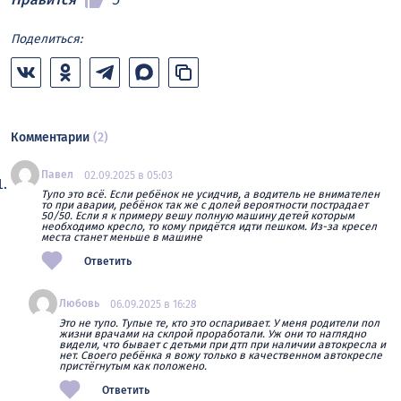
Поделиться:
Комментарии
(2)
Павел
02.09.2025 в 05:03
Тупо это всё. Если ребёнок не усидчив, а водитель не внимателен
то при аварии, ребёнок так же с долей вероятности пострадает
50/50. Если я к примеру вешу полную машину детей которым
необходимо кресло, то кому придётся идти пешком. Из-за кресел
места станет меньше в машине
Ответить
Любовь
06.09.2025 в 16:28
Это не тупо. Тупые те, кто это оспаривает. У меня родители пол
жизни врачами на склрой проработали. Уж они то наглядно
видели, что бывает с детьми при дтп при наличии автокресла и
нет. Своего ребёнка я вожу только в качественном автокресле
пристёгнутым как положено.
Ответить