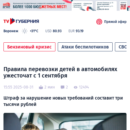
Прямой эфир
Воронеж
+31°C
USD
80.93
EUR
93.19
Бензиновый кризис
Атаки беспилотников
СВО
Правила перевозки детей в автомобилях
ужесточат с 1 сентября
15:55 2025-08-31
2 мин
2
12494
Штраф за нарушение новых требований составит три
тысячи рублей