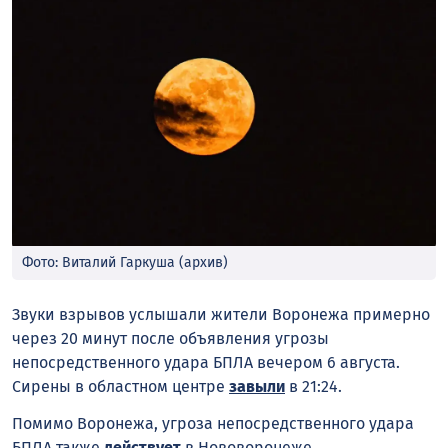
Фото: Виталий Гаркуша (архив)
Звуки взрывов услышали жители Воронежа примерно
через 20 минут после объявления угрозы
непосредственного удара БПЛА вечером 6 августа.
Сирены в областном центре
завыли
в 21:24.
Помимо Воронежа, угроза непосредственного удара
БПЛА также
действует
в Нововоронеже,