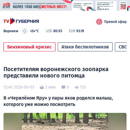
Прямой эфир
Воронеж
+24°C
USD
80.93
EUR
93.19
Бензиновый кризис
Атаки беспилотников
СВО
Посетителям воронежского зоопарка
представили нового питомца
12:40 2026-06-03
2 мин
0
733
В «Червлёном Яру» у пары яков родился малыш,
которого уже можно посмотреть