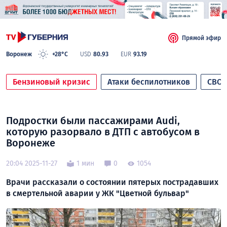
Прямой эфир
Воронеж
+28°C
USD
80.93
EUR
93.19
Бензиновый кризис
Атаки беспилотников
СВО
Подростки были пассажирами Audi,
которую разорвало в ДТП с автобусом в
Воронеже
20:04 2025-11-27
1 мин
0
1054
Врачи рассказали о состоянии пятерых пострадавших
в смертельной аварии у ЖК "Цветной бульвар"