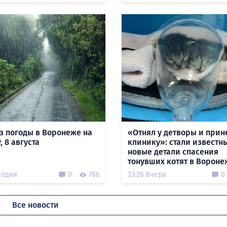
з погоды в Воронеже на
«Отнял у детворы и прин
, 8 августа
клинику»: стали известн
новые детали спасения
тонувших котят в Вороне
годня
0
786
23:26 Вчера
0
Все новости