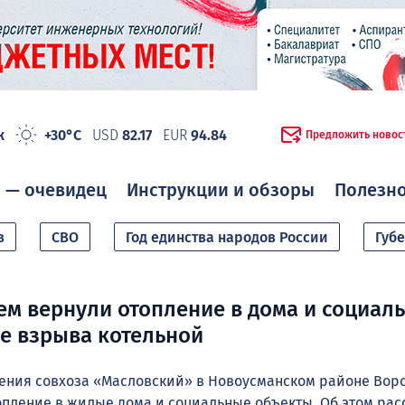
ж
+30°C
USD
82.17
EUR
94.84
Предложить новос
 — очевидец
Инструкции и обзоры
Полезн
в
СВО
Год единства народов России
Губ
м вернули отопление в дома и социал
е взрыва котельной
еления совхоза «Масловский» в Новоусманском районе Во
опление в жилые дома и социальные объекты. Об этом рас