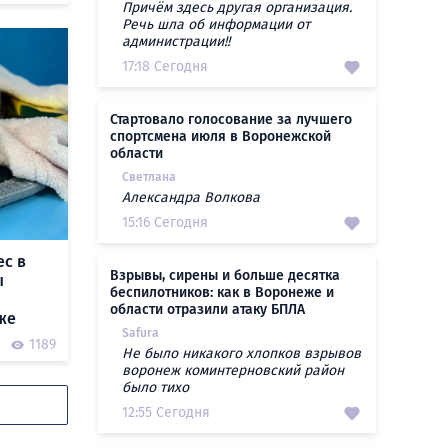
Причём здесь другая организация.
Речь шла об информации от
администрации!!
17:18 Сегодня
Стартовало голосование за лучшего
спортсмена июля в Воронежской
области
Светлана
Александра Волкова
15:16 Сегодня
ес в
Взрывы, сирены и больше десятка
ы
беспилотников: как в Воронеже и
области отразили атаку БПЛА
же
Safura
1189
Не было никакого хлопков взрывов
воронеж коминтерновский район
было тихо
12:55 Сегодня