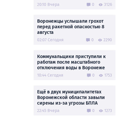
20:10 Вчера
0
3126
Воронежцы услышали грохот
перед ракетной опасностью 8
августа
02:07 Сегодня
0
2290
Коммунальщики приступили к
работам после масштабного
отключения воды в Воронеже
10:44 Сегодня
0
1753
Ещё в двух муниципалитетах
Воронежской области завыли
сирены из-за угрозы БПЛА
22:45 Вчера
0
1273