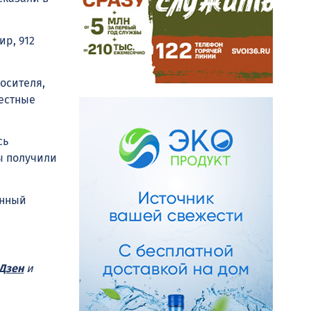
ир, 912
осителя,
местные
сь
ы получили
енный
Дзен
и