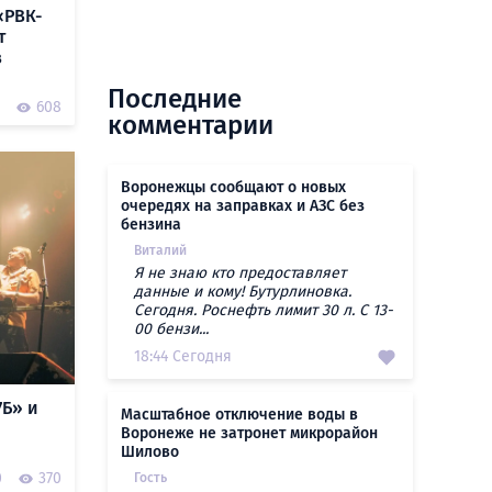
«РВК-
т
в
Последние
608
комментарии
Воронежцы сообщают о новых
очередях на заправках и АЗС без
бензина
Виталий
Я не знаю кто предоставляет
данные и кому! Бутурлиновка.
Сегодня. Роснефть лимит 30 л. С 13-
00 бензи...
18:44 Сегодня
7Б» и
Масштабное отключение воды в
Воронеже не затронет микрорайон
Шилово
0
370
Гость