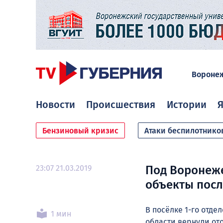
Вороне
Новости
Происшествия
Истории
Я
Бензиновый кризис
Атаки беспилотнико
23:07 21.03.2019
Под Воронеже
объекты посл
В посёлке 1-го отд
1 мин
области вернули от