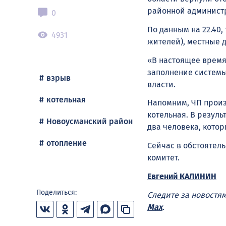
районной админист
0
По данным на 22.40,
4931
жителей), местные д
«В настоящее время
заполнение системы
взрыв
власти.
котельная
Напомним, ЧП произ
котельная. В резул
Новоусманский район
два человека, котор
отопление
Сейчас в обстоятел
комитет.
Евгений КАЛИНИН
Поделиться:
Следите за новостя
Max
.