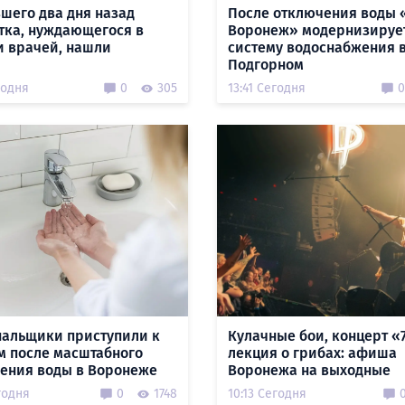
шего два дня назад
После отключения воды 
тка, нуждающегося в
Воронеж» модернизируе
 врачей, нашли
систему водоснабжения 
Подгорном
годня
0
305
13:41 Сегодня
0
альщики приступили к
Кулачные бои, концерт «
м после масштабного
лекция о грибах: афиша
ения воды в Воронеже
Воронежа на выходные
годня
0
1748
10:13 Сегодня