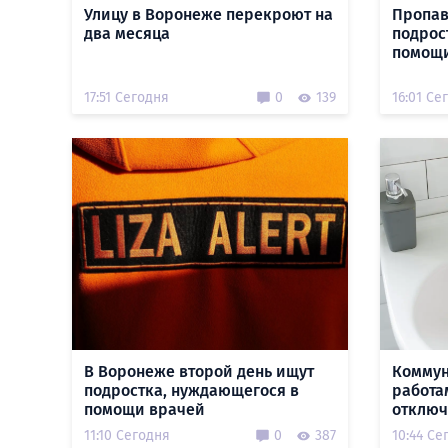
Улицу в Воронеже перекроют на
Пропав
два месяца
подрос
помощи
17:51 Сегодня
0
139
16:01 Се
В Воронеже второй день ищут
Коммун
подростка, нуждающегося в
работа
помощи врачей
отключ
11:10 Сегодня
0
387
10:44 Се