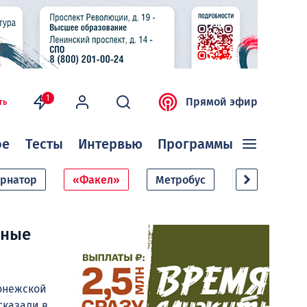
1
Прямой эфир
ть
ое
Тесты
Интервью
Программы
ернатор
«Факел»
Метробус
Дачный сезо
ьные
ронежской
сказали в