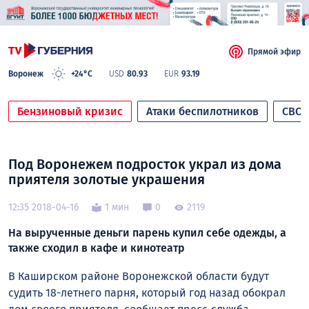
Прямой эфир
Воронеж
+24°C
USD
80.93
EUR
93.19
Бензиновый кризис
Атаки беспилотников
СВО
Под Воронежем подросток украл из дома
приятеля золотые украшения
12:35 2018-04-16
1 мин
0
2119
На вырученные деньги парень купил себе одежды, а
также сходил в кафе и кинотеатр
В Каширском районе Воронежской области будут
судить 18-летнего парня, который год назад обокрал