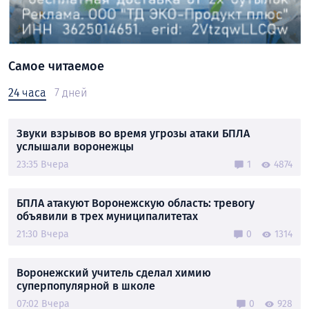
Самое читаемое
24 часа
7 дней
Звуки взрывов во время угрозы атаки БПЛА
услышали воронежцы
23:35 Вчера
1
4874
БПЛА атакуют Воронежскую область: тревогу
объявили в трех муниципалитетах
21:30 Вчера
0
1314
Воронежский учитель сделал химию
суперпопулярной в школе
07:02 Вчера
0
928