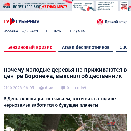
Прямой эфир
Воронеж
+24°C
USD
82.17
EUR
94.84
Бензиновый кризис
Атаки беспилотников
СВО
Почему молодые деревья не приживаются в
центре Воронежа, выяснил общественник
21:10 2026-06-05
6 мин
0
149
В День эколога рассказываем, кто и как в столице
Черноземья заботится о будущем планеты