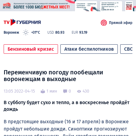
Прямой эфир
Воронеж
+31°C
USD
80.93
EUR
93.19
Бензиновый кризис
Атаки беспилотников
СВО
Переменчивую погоду пообещали
воронежцам в выходные
13:05 2022-04-15
1 мин
0
430
В субботу будет сухо и тепло, а в воскресенье пройдёт
дождь
В предстоящие выходные (16 и 17 апреля) в Воронеже
пройдут небольшие дожди. Синоптики прогнозируют