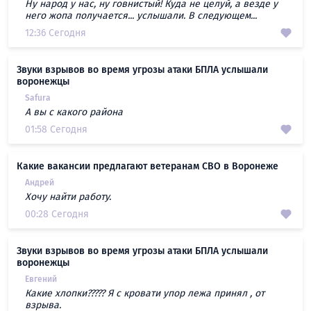
Ну народ у нас, ну говнистый! Куда не целуй, а везде у
него жопа получается... услышали. В следующем...
12:36 Сегодня
Звуки взрывов во время угрозы атаки БПЛА услышали
воронежцы
Safura
А вы с какого района
01:58 Сегодня
Какие вакансии предлагают ветеранам СВО в Воронеже
Андрей
Хочу найти работу.
00:28 Сегодня
Звуки взрывов во время угрозы атаки БПЛА услышали
воронежцы
Евгений
Какие хлопки????? Я с кровати упор лежа принял , от
взрыва.