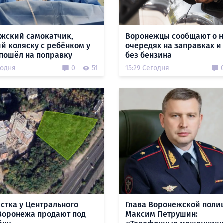
жский самокатчик,
Воронежцы сообщают о 
й коляску с ребёнком у
очередях на заправках и
 пошёл на поправку
без бензина
годня
0
51
15:29 Сегодня
астка у Центрального
Глава Воронежской поли
Воронежа продают под
Максим Петрушин: