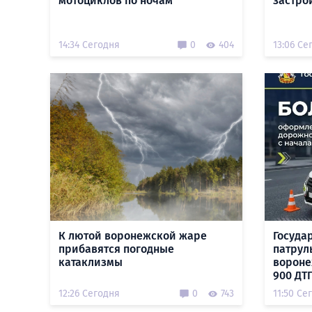
мотоциклов по ночам
застро
14:34 Сегодня
0
404
13:06 Се
К лютой воронежской жаре
Госуда
прибавятся погодные
патруль
катаклизмы
вороне
900 ДТ
12:26 Сегодня
0
743
11:50 Се