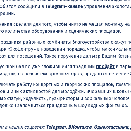
 Об этом сообщили в
Telegram-канале
управления экологи
трации.
чения сделали для того, чтобы никто не мешал монтажу на
о количества оборудования и сценических площадок.
праздника районные комбинаты благоустройства окажут 
к «ЭкоЦентру» в наведении порядка, чтобы максимально
са» для посещений. Такое поручение дал мэр Вадим Кстен
ускной бал по уже сложившейся традиции
пройдёт
в парк
аздник, по подсчётам организаторов, продлится не менее 
лючать работу концертных и творческих площадок, темати
тов и иных активностей для молодёжи. Вчерашних школьни
ые статуи, ходулисты, пузыристеры и зеркальные человечк
 должен запомниться грандиозным шоу водных фонтанов.
ми в наших соцсетях:
Telegram
,
ВКонтакте
,
Одноклассники
,