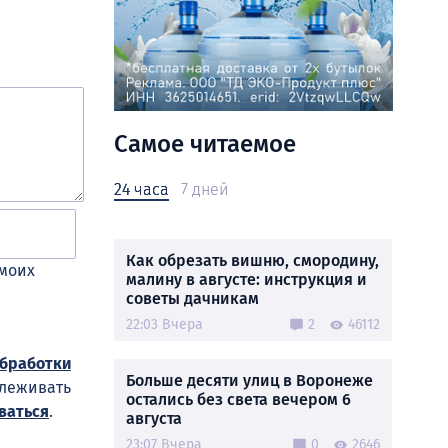
Самое читаемое
24 часа
7 дней
Как обрезать вишню, смородину,
 моих
малину в августе: инструкция и
советы дачникам
22:03 Вчера
2
46112
обработки
Больше десяти улиц в Воронеже
слеживать
остались без света вечером 6
ваться
.
августа
23:07 Вчера
0
2646