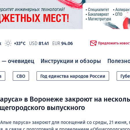
ж
+33°C
USD
81.41
EUR
94.06
Предложить новос
 — очевидец
Инструкции и обзоры
Полезн
в
СВО
Год единства народов России
Губ
аруса» в Воронеже закроют на нескол
бщегородского выпускного
Алые паруса» закроют для посещений со среды, 21 июня, 
ня, в связи с подготовкой и проведением «Общегородского