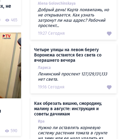
и
Alena Golovchinskaya
х, не
Добрый день! Карта появиламь, но
не открывается. Как узнать
0
465
затронут ли наш адрес? Рабочий
проспект...
19:27 Сегодня
Четыре улицы на левом берегу
Воронежа остаются без света со
вчерашнего вечера
Лариса
Ленинский проспект 127,129,131,133
нет света.
19:16 Сегодня
Как обрезать вишню, смородину,
малину в августе: инструкция и
и
советы дачникам
Ира
Нужно ли оставлять корневую
0
590
систему растения томата в грунте
на зиму или ее надо удалить из