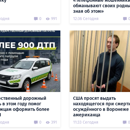
йку
«Телефонные мошенник
обманывают своих родны
зная об этом»
годня
0
991
12:36 Сегодня
рственный дорожный
США просят выдать
 в этом году помог
находящегося при смерт
жцам оформить более
осуждённого в Воронеже
П
американца
годня
0
391
11:33 Сегодня