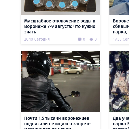
Масштабное отключение воды в
Вороне
Воронеже 7-9 августа: что нужно
сбивши
знать
парка,
20:10 Сегодня
0
3
19:33 Се
Почти 1,5 тысячи воронежцев
Два уч
подписали петицию о запрете
парка 