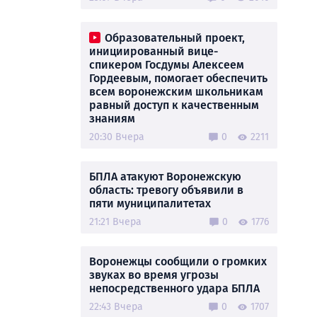
Образовательный проект,
инициированный вице-
спикером Госдумы Алексеем
Гордеевым, помогает обеспечить
всем воронежским школьникам
равный доступ к качественным
знаниям
20:30 Вчера
0
2211
БПЛА атакуют Воронежскую
область: тревогу объявили в
пяти муниципалитетах
21:21 Вчера
0
1776
Воронежцы сообщили о громких
звуках во время угрозы
непосредственного удара БПЛА
22:43 Вчера
0
1707