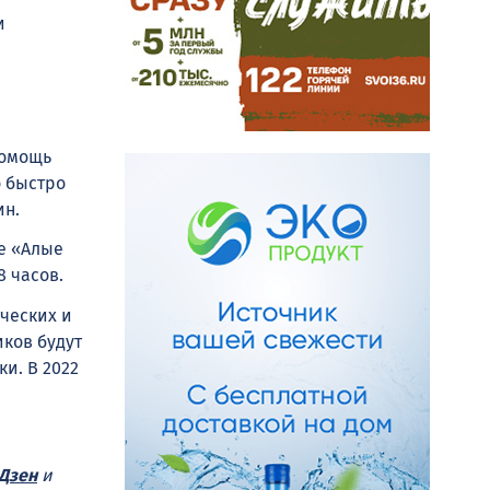
и
помощь
 быстро
ин.
е «Алые
8 часов.
ческих и
ков будут
и. В 2022
Дзен
и