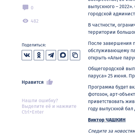
выпускного – 2022».
0
городской админис
482
В частности, ограни
территории большог
После завершения 
Поделиться:
обслуживающему пар
открыть «Алые пару
Общегородской вып
паруса» 25 июня. Пр
Нравится
Программа будет вк
фотозон, арт-объек
Нашли ошибку?
приветствовать жив
Выделите её и нажмите
году выпускной бал
Ctrl+Enter
Виктор ЧАШКИН
Следите за новостя