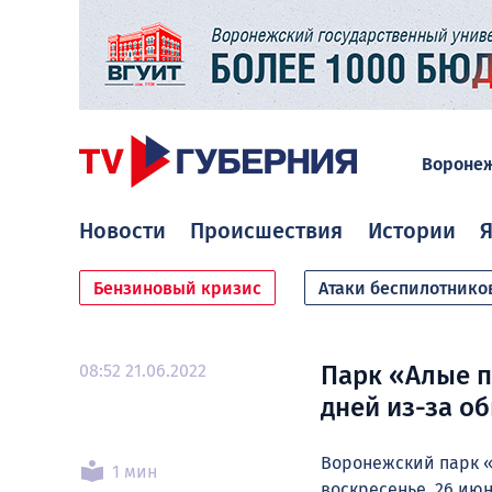
Вороне
Новости
Происшествия
Истории
Я
Бензиновый кризис
Атаки беспилотнико
08:52 21.06.2022
Парк «Алые п
дней из-за о
Воронежский парк «
1 мин
воскресенье, 26 ию