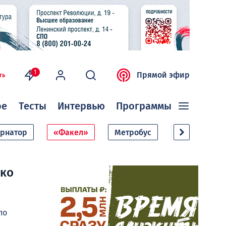
1
Прямой эфир
ть
ое
Тесты
Интервью
Программы
ернатор
«Факел»
Метробус
Дачный сезо
ько
по