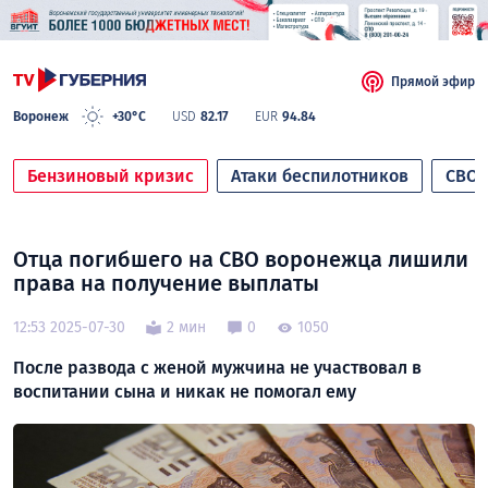
Прямой эфир
Воронеж
+30°C
USD
82.17
EUR
94.84
Бензиновый кризис
Атаки беспилотников
СВО
Отца погибшего на СВО воронежца лишили
права на получение выплаты
12:53 2025-07-30
2 мин
0
1050
После развода с женой мужчина не участвовал в
воспитании сына и никак не помогал ему