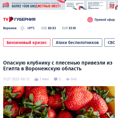
Прямой эфир
Воронеж
+31°C
USD
80.93
EUR
93.19
Бензиновый кризис
Атаки беспилотников
СВО
Опасную клубнику с плесенью привезли из
Египта в Воронежскую область
11:27 2025-06-12
1 мин
0
846