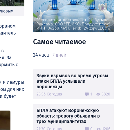
буновым
тораном
одитель
Самое читаемое
 в
24 часа
7 дней
я. За
ормить с
Звуки взрывов во время угрозы
атаки БПЛА услышали
хи и лемуры
воронежцы
ом для них
23:35 Сегодня
1
3820
и будет
БПЛА атакуют Воронежскую
область: тревогу объявили в
трех муниципалитетах
21:30 Сегодня
0
1206