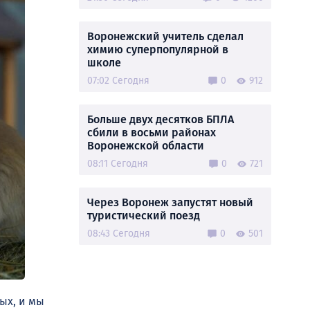
Воронежский учитель сделал
химию суперпопулярной в
школе
07:02 Сегодня
0
912
Больше двух десятков БПЛА
сбили в восьми районах
Воронежской области
08:11 Сегодня
0
721
Через Воронеж запустят новый
туристический поезд
08:43 Сегодня
0
501
ых, и мы