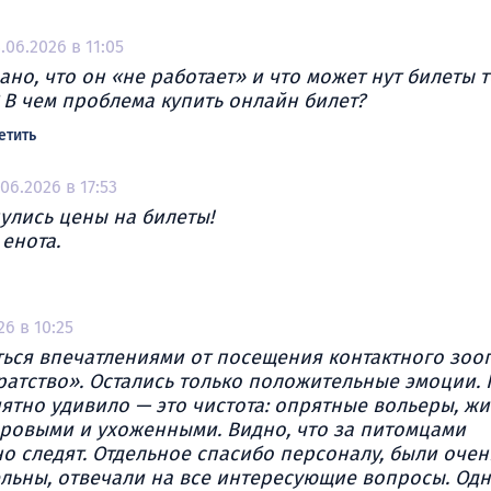
.06.2026 в 11:05
ано, что он «не работает» и что может нут билеты 
 В чем проблема купить онлайн билет?
етить
.06.2026 в 17:53
улись цены на билеты!
 енота.
26 в 10:25
ться впечатлениями от посещения контактного зоо
атство». Остались только положительные эмоции. 
ятно удивило — это чистота: опрятные вольеры, ж
оровыми и ухоженными. Видно, что за питомцами
о следят. Отдельное спасибо персоналу, были очен
льны, отвечали на все интересующие вопросы. Од