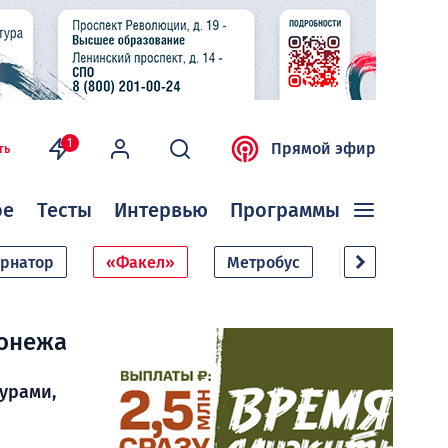
1
Прямой эфир
ть
ое
Тесты
Интервью
Программы
ернатор
«Факел»
Метробус
Дачный сезо
ронежа
урами,