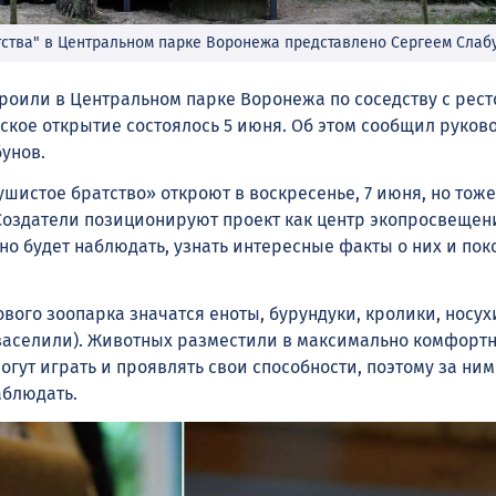
тства" в Центральном парке Воронежа представлено Сергеем Сла
роили в Центральном парке Воронежа по соседству с рес
еское открытие состоялось 5 июня. Об этом сообщил руков
унов.
шистое братство» откроют в воскресенье, 7 июня, но тоже
Создатели позиционируют проект как центр экопросвещени
о будет наблюдать, узнать интересные факты о них и пок
вого зоопарка значатся еноты, бурундуки, кролики, носу
 заселили). Животных разместили в максимально комфортн
огут играть и проявлять свои способности, поэтому за ним
аблюдать.