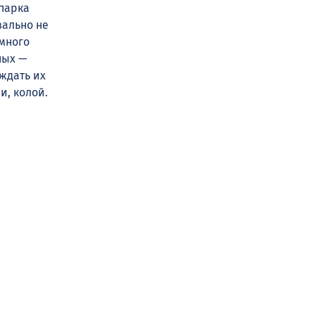
опарка
вально не
 много
ных —
ждать их
и, колой.