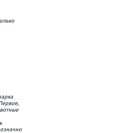
только
парка
Первое,
ивотные
ь
нозначно