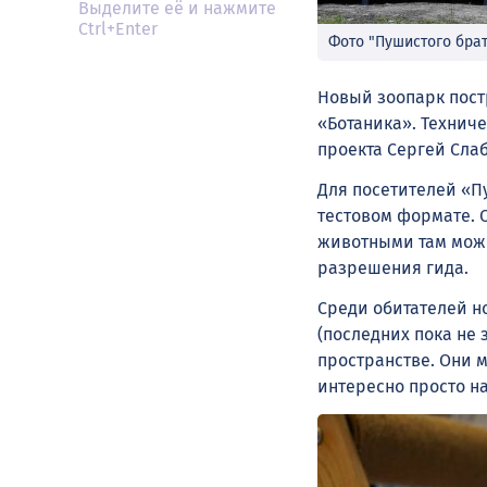
Выделите её и нажмите
Ctrl+Enter
Фото "Пушистого бра
Новый зоопарк пост
«Ботаника». Технич
проекта Сергей Слаб
Для посетителей «Пу
тестовом формате. 
животными там можн
разрешения гида.
Среди обитателей но
(последних пока не
пространстве. Они м
интересно просто н