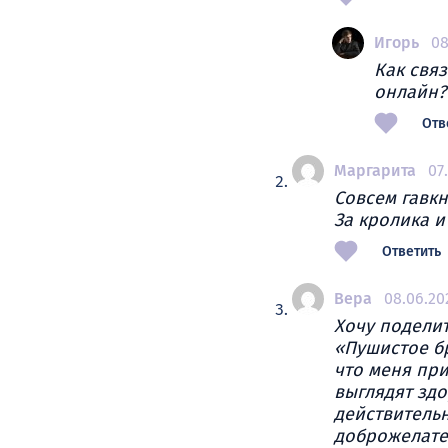
Игорь
08
Как связ
онлайн?
Отв
Маргарита
07
Совсем гавкн
За кролика и
Ответить
Вера
08.06.20
Хочу подели
«Пушистое бр
что меня при
выглядят зд
действительн
доброжелате