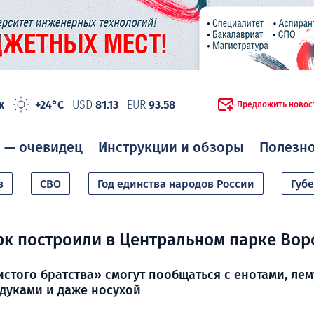
ж
+24°C
USD
81.13
EUR
93.58
Предложить новос
 — очевидец
Инструкции и обзоры
Полезн
в
СВО
Год единства народов России
Губ
к построили в Центральном парке Во
стого братства» смогут пообщаться с енотами, лем
дуками и даже носухой