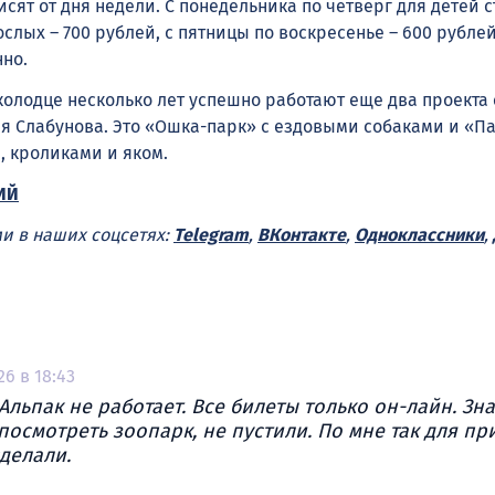
сят от дня недели. С понедельника по четверг для детей с
ослых – 700 рублей, с пятницы по воскресенье – 600 рублей
нно.
колодце несколько лет успешно работают еще два проекта 
я Слабунова. Это «Ошка-парк» с ездовыми собаками и «П
и, кроликами и яком.
ИЙ
ми в наших соцсетях:
Telegram
,
ВКонтакте
,
Одноклассники
,
26 в 18:43
Альпак не работает. Все билеты только он-лайн. Зн
посмотреть зоопарк, не пустили. По мне так для п
сделали.