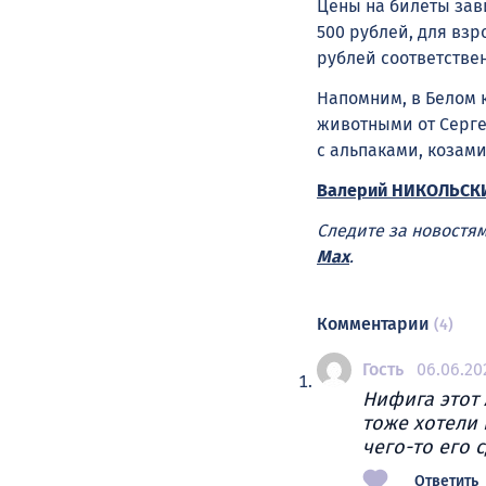
Цены на билеты зави
500 рублей, для взр
рублей соответстве
Напомним, в Белом 
животными от Серге
с альпаками, козам
Валерий НИКОЛЬСК
Следите за новостя
Max
.
Комментарии
(4)
Гость
06.06.20
Нифига этот 
тоже хотели 
чего-то его 
Ответить