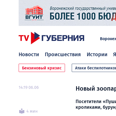
Вороне
Новости
Происшествия
Истории
Я
Бензиновый кризис
Атаки беспилотнико
14:19 06.06
Новый зоопар
Посетители «Пуши
кроликами, бурун
4 мин