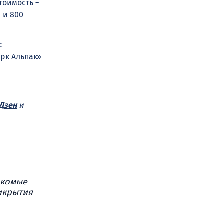
тоимость –
 и 800
с
арк Альпак»
Дзен
и
акомые
рикрытия