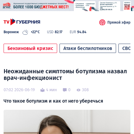
Прямой эфир
Воронеж
+22°C
USD
82.17
EUR
94.84
Бензиновый кризис
Атаки беспилотников
СВО
Неожиданные симптомы ботулизма назвал
врач-инфекционист
07:02 2026-06-19
4 мин
0
308
Что такое ботулизм и как от него уберечься