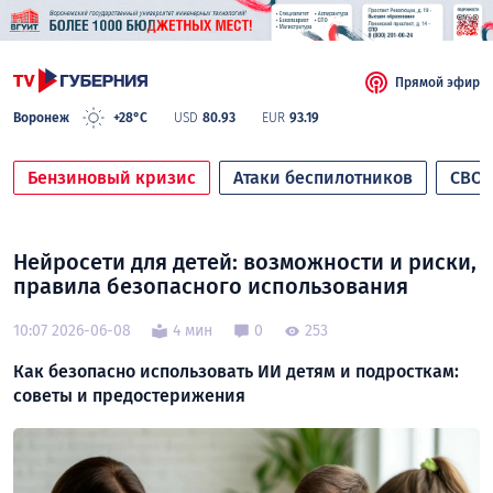
Прямой эфир
Воронеж
+28°C
USD
80.93
EUR
93.19
Бензиновый кризис
Атаки беспилотников
СВО
Нейросети для детей: возможности и риски,
правила безопасного использования
10:07 2026-06-08
4 мин
0
253
Как безопасно использовать ИИ детям и подросткам:
советы и предостерижения