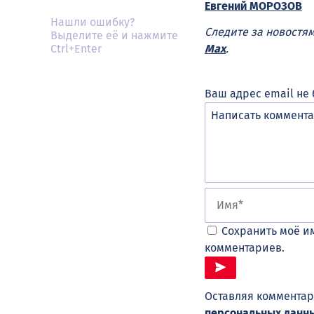
Евгений МОРОЗОВ
Нашли ошибку?
Следите за новостя
Выделите её и нажмите
Max
.
Ctrl+Enter
Ваш адрес email не 
Сохранить моё им
комментариев.
Оставляя комментар
персональных данн