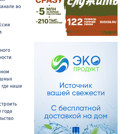
канале во
ссии
а
тного
ности
оном
ушных
, где наши
строить
3 года
льство