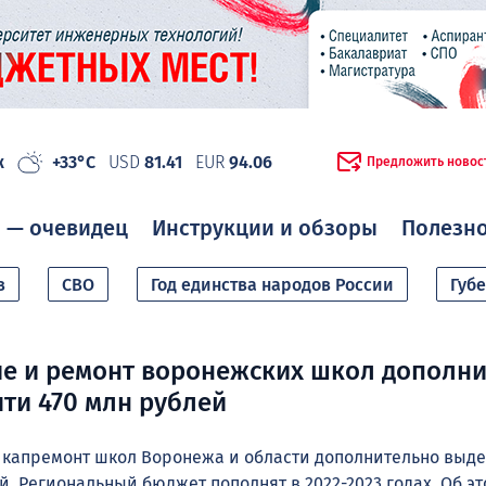
ж
+33°C
USD
81.41
EUR
94.06
Предложить новос
 — очевидец
Инструкции и обзоры
Полезн
в
СВО
Год единства народов России
Губ
е и ремонт воронежских школ дополн
ти 470 млн рублей
 капремонт школ Воронежа и области дополнительно выд
й. Региональный бюджет пополнят в 2022-2023 годах. Об э