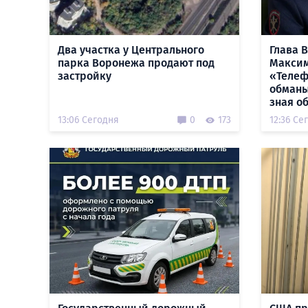
Два участка у Центрального
Глава 
парка Воронежа продают под
Максим
застройку
«Теле
обманы
зная о
13:06 Сегодня
0
173
12:36 Се