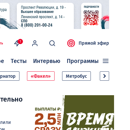
1
Прямой эфир
ть
ое
Тесты
Интервью
Программы
ернатор
«Факел»
Метробус
Дачный сезо
ительно
елили
том