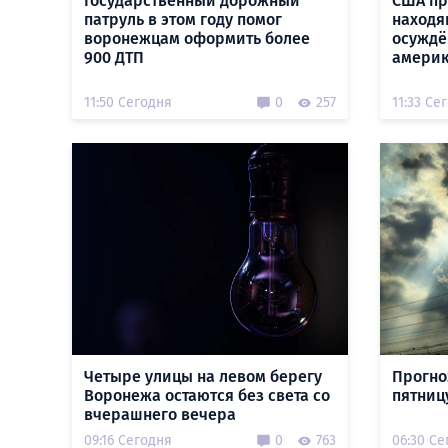
Государственный дорожный
США пр
патруль в этом году помог
находя
воронежцам оформить более
осуждё
900 ДТП
амери
11:50 Сегодня
0
257
11:33 Се
Четыре улицы на левом берегу
Прогно
Воронежа остаются без света со
пятницу
вчерашнего вечера
09:16 Сегодня
0
763
06:30 Се