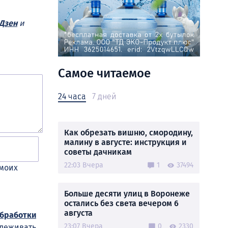
Дзен
и
Самое читаемое
24 часа
7 дней
Как обрезать вишню, смородину,
малину в августе: инструкция и
советы дачникам
22:03 Вчера
1
37494
 моих
Больше десяти улиц в Воронеже
остались без света вечером 6
августа
обработки
23:07 Вчера
0
2330
слеживать