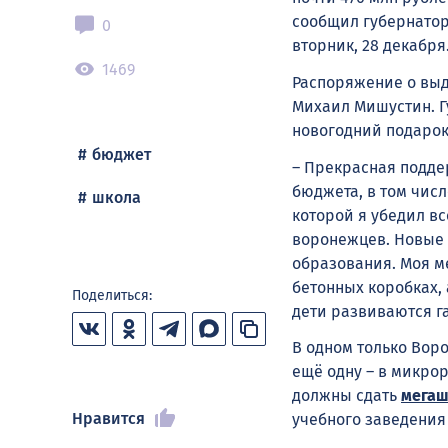
сообщил губернатор
0
вторник, 28 декабря
1469
Распоряжение о выд
Михаил Мишустин. Г
новогодний подаро
бюджет
– Прекрасная подде
бюджета, в том чис
школа
которой я убедил вс
воронежцев. Новые 
образования. Моя м
бетонных коробках, 
Поделиться:
дети развиваются га
В одном только Воро
ещё одну – в микрор
должны сдать
мегаш
Нравится
учебного заведения 