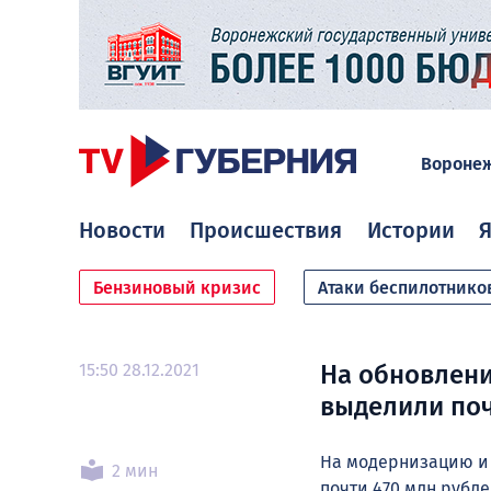
Вороне
Новости
Происшествия
Истории
Я
Бензиновый кризис
Атаки беспилотнико
15:50 28.12.2021
На обновлени
выделили поч
На модернизацию и
2 мин
почти 470 млн рубле