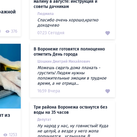
малину в августе: инструкция и
советы дачникам
аражной
Людмила
Спасибо очень хорошо,кратко
доходчево
0
376
07:23 Сегодня
В Воронеже готовятся полноценно
отметить День города
Шошкин Дмитрий Михайлович
Можешь сидеть дома плакать -
грустить! Людям нужны
положительные эмоции в трудное
время, а не отрица...
16:59 Вчера
Три района Воронежа останутся без
воды на 35 часов
ят из
Депутат
Ну народ у нас, ну говнистый! Куда
не целуй, а везде у него жопа
1253
получается... услышали. В