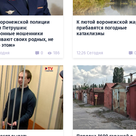
Воронежской полиции
К лютой воронежской жа
 Петрушин:
прибавятся погодные
фонные мошенники
катаклизмы
вают своих родных, не
б этом»
годня
0
186
12:26 Сегодня