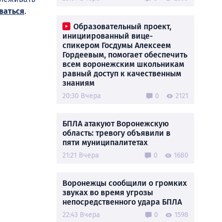
ваться
.
Образовательный проект,
инициированный вице-
спикером Госдумы Алексеем
Гордеевым, помогает обеспечить
всем воронежским школьникам
равный доступ к качественным
знаниям
20:30 Вчера
0
2121
БПЛА атакуют Воронежскую
область: тревогу объявили в
пяти муниципалитетах
21:21 Вчера
0
1680
Воронежцы сообщили о громких
звуках во время угрозы
непосредственного удара БПЛА
22:43 Вчера
0
1598