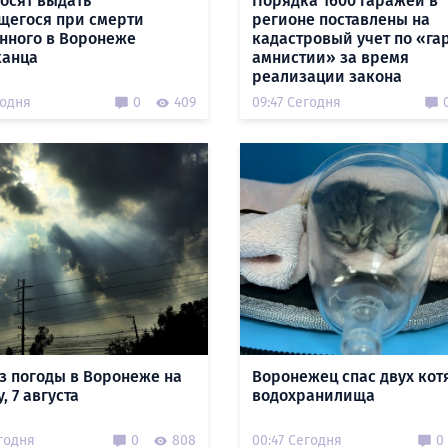
осят выдать
Порядка 1600 гаражей в
щегося при смерти
регионе поставлены на
нного в Воронеже
кадастровый учет по «г
канца
амнистии» за время
реализации закона
годня
0
409
09:47 Сегодня
з погоды в Воронеже на
Воронежец спас двух кот
, 7 августа
водохранилища
годня
0
808
00:47 Сегодня
0