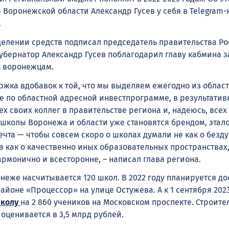
 Воронежской области Александр Гусев у себя в Telegram-
.
елении средств подписал председатель правительства Ро
убернатор Александр Гусев поблагодарил главу кабмина з
к воронежцам.
ржка вдобавок к той, что мы выделяем ежегодно из облас
ле по областной адресной инвестпрограмме, в результатив
ех своих коллег в правительстве региона и, надеюсь, всех
школы Воронежа и области уже становятся брендом, этал
ечта — чтобы совсем скоро о школах думали не как о безд
а как о качественно иных образовательных пространствах
рмонично и всесторонне, – написал глава региона.
неже насчитывается 120 школ. В 2022 году планируется до
айоне «Процессор» на улице Остужева. А к 1 сентября 202
колу
на 2 860 учеников на Московском проспекте. Строите
оценивается в 3,5 млрд рублей.