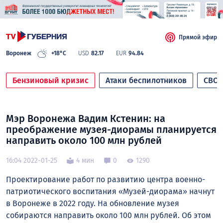
Прямой эфир
Воронеж
+18°C
USD
82.17
EUR
94.84
Бензиновый кризис
Атаки беспилотников
СВО
Мэр Воронежа Вадим Кстенин: на
преображение музея-диорамы планируется
направить около 100 млн рублей
16:04 2022-01-25
4 мин
0
1290
Проектирование работ по развитию центра военно-
патриотического воспитания «Музей-диорама» начнут
в Воронеже в 2022 году. На обновление музея
собираются направить около 100 млн рублей. Об этом