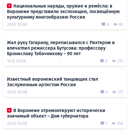
Национальные наряды, оружие и ремёсла: в
Воронеже представили экспозицию, посвящённую
культурному многообразию России
20:52 05.08
0
98
Жал руку Гагарину, переписывался с Рихтером и
впечатлил режиссера Бутусова: профессору
Брониславу Табачникову – 90 лет
15:12 05.08
0
312
Известный воронежский танцовщик стал
Заслуженным артистом России
10:03 05.08
0
371
В Воронеже отремонтируют исторически
значимый объект – Дом губернатора
20:33 04.08
1
356