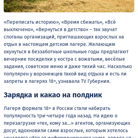
«Переписать историю», «Время сбежать», «Всё
выключено», «Вернуться в детство» – так звучат
слоганы организаций, приглашающих взрослых на
отдых в настоящем детском лагере. Желающим
окунуться в беззаботные школьные годы предлагают
вечерние посиделки у костра с вожатыми, весёлые
задания, советское меню и даже тихий час. Насколько
популярен у воронежцев такой вид отдыха и есть ли
запреты в лагерях 18+, узнавала TV Губерния.
Зарядка и какао на полдник
Лагеря формата 18+ в России стали набирать
популярность три-четыре года назад. На идею о
перезагрузке «тех, кому за…» агентов, организующих
досуг, вдохновили сами взрослые, которым хотелось
ненадолго уйти от информационного шума, аврала на