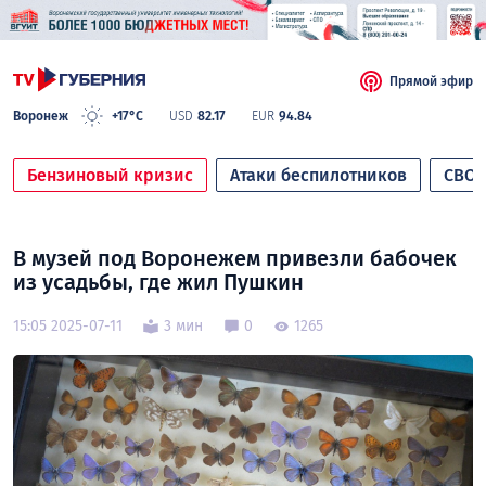
Прямой эфир
Воронеж
+17°C
USD
82.17
EUR
94.84
Бензиновый кризис
Атаки беспилотников
СВО
В музей под Воронежем привезли бабочек
из усадьбы, где жил Пушкин
15:05 2025-07-11
3 мин
0
1265