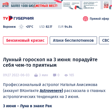
Прямой эфир
Воронеж
+25°C
USD
82.17
EUR
94.84
Бензиновый кризис
Атаки беспилотников
СВО
Лунный гороскоп на 3 июня: порадуйте
себя чем-то приятным
09:27 2022-06-03
3 мин
0
165
Профессиональный астролог Наталья Анисимова
(аккаунт ВКонтакте
Astrovenere
)
рассказала о главных
астрологических тенденциях нa 3 июня.
3 июня – Луна в знаке Рак