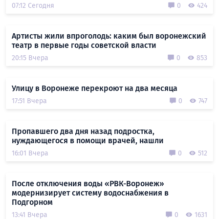
07:12 Сегодня
0
424
Артисты жили впроголодь: каким был воронежский
театр в первые годы советской власти
20:15 Вчера
0
853
Улицу в Воронеже перекроют на два месяца
17:51 Вчера
0
747
Пропавшего два дня назад подростка,
нуждающегося в помощи врачей, нашли
16:01 Вчера
0
512
После отключения воды «РВК-Воронеж»
модернизирует систему водоснабжения в
Подгорном
13:41 Вчера
0
1631