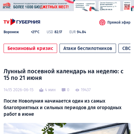
Прямой эфир
Воронеж
+21°C
USD
82.17
EUR
94.84
Бензиновый кризис
Атаки беспилотников
СВО
Лунный посевной календарь на неделю: с
15 по 21 июня
14:15 2026-06-15
4 мин
0
19437
После Новолуния начинается один из самых
благоприятных и сильных периодов для огородных
работ в июне