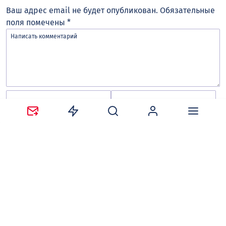
Ваш адрес email не будет опубликован.
Обязательные
поля помечены
*
Сохранить моё имя, email и адрес сайта в этом
браузере для последующих моих комментариев.
Оставляя комментарий, вы соглашаетесь с
политикой
конфиденциальности и обработки персональных
данных
и
правилами общения
на сайте tv-gubernia.ru.
Чтобы отслеживать ответы и реакции пользователей
на ваши комментарии, необходимо
авторизоваться
.