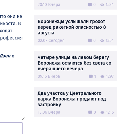
20:10 Вчера
0
1534
что они не
Воронежцы услышали грохот
йкости. В
перед ракетной опасностью 8
ходят.
августа
 профессия
02:07 Сегодня
0
1354
Дзен
и
Четыре улицы на левом берегу
Воронежа остаются без света со
вчерашнего вечера
09:16 Вчера
1
1297
Два участка у Центрального
парка Воронежа продают под
застройку
13:06 Вчера
0
1216