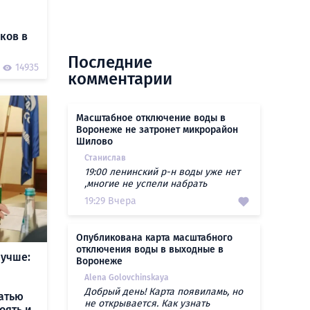
ков в
Последние
14935
комментарии
Масштабное отключение воды в
Воронеже не затронет микрорайон
Шилово
Станислав
19:00 ленинский р-н воды уже нет
,многие не успели набрать
19:29 Вчера
Опубликована карта масштабного
отключения воды в выходные в
учше:
Воронеже
Alena Golovchinskaya
Добрый день! Карта появиламь, но
атью
не открывается. Как узнать
оять и