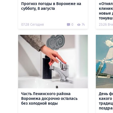
Прогноз погоды в Воронеже на
«Отнял
субботу, 8 августа
клиник
новые 
тонувш
07:28 Сегодня
0
74
23:26 Вч
Часть Ленинского района
День ф
Воронежа досрочно осталась
какого
без холодной воды
традиц
поздра