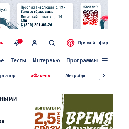
1
Прямой эфир
ть
ое
Тесты
Интервью
Программы
ернатор
«Факел»
Метробус
Дачный сезо
тными
ра