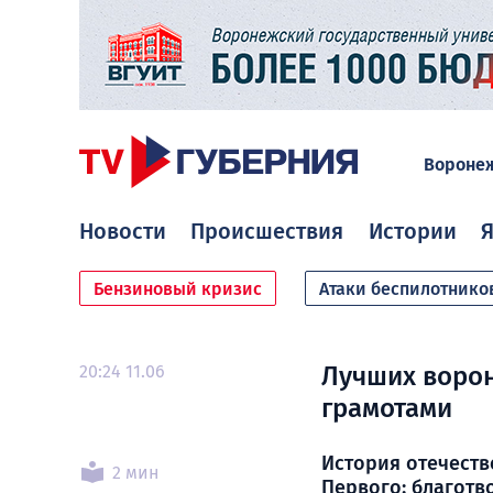
Вороне
Новости
Происшествия
Истории
Я
Бензиновый кризис
Атаки беспилотнико
20:24 11.06
Лучших ворон
грамотами
История отечеств
2 мин
Первого: благотв