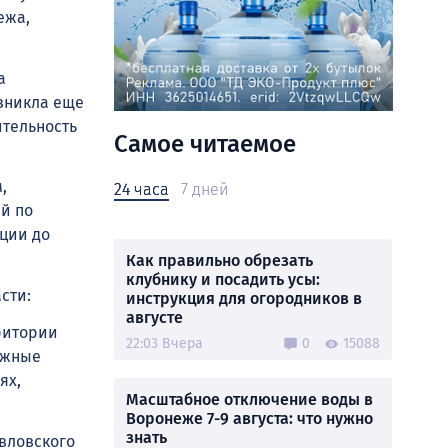
ежа,
а
озникла еще
ительность
Самое читаемое
,
24 часа
7 дней
й по
ции до
Как правильно обрезать
клубнику и посадить усы:
сти:
инструкция для огородников в
августе
ритории
22:03 Вчера
0
15088
ожные
ях,
Масштабное отключение воды в
Воронеже 7-9 августа: что нужно
знать
вловского