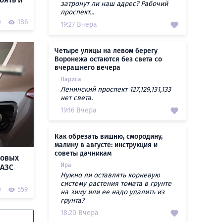
затронут ли наш адрес? Рабочий
проспект...
0
186
19:27 Вчера
Четыре улицы на левом берегу
Воронежа остаются без света со
вчерашнего вечера
Лариса
Ленинский проспект 127,129,131,133
нет света.
19:16 Вчера
Как обрезать вишню, смородину,
малину в августе: инструкция и
советы дачникам
новых
Ира
 АЗС
Нужно ли оставлять корневую
систему растения томата в грунте
0
559
на зиму или ее надо удалить из
грунта?
18:20 Вчера