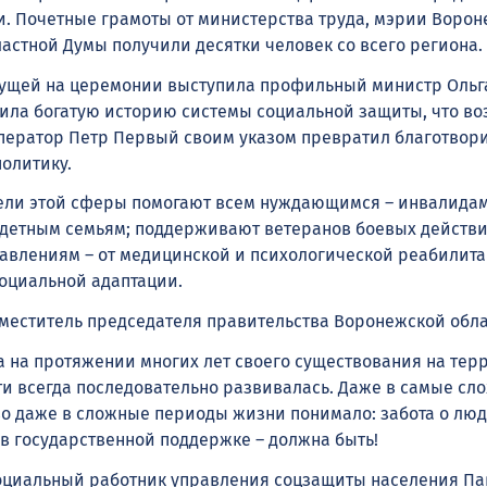
и. Почетные грамоты от министерства труда, мэрии Ворон
ластной Думы получили десятки человек со всего региона.
дущей на церемонии выступила профильный министр Ольг
тила богатую историю системы социальной защиты, что в
император Петр Первый своим указом превратил благотвор
политику.
ели этой сферы помогают всем нуждающимся – инвалидам
детным семьям; поддерживают ветеранов боевых действи
влениям – от медицинской и психологической реабилита
социальной адаптации.
меститель председателя правительства Воронежской обла
а на протяжении многих лет своего существования на тер
и всегда последовательно развивалась. Даже в самые сл
во даже в сложные периоды жизни понимало: забота о люд
в государственной поддержке – должна быть!
оциальный работник управления соцзащиты населения Па