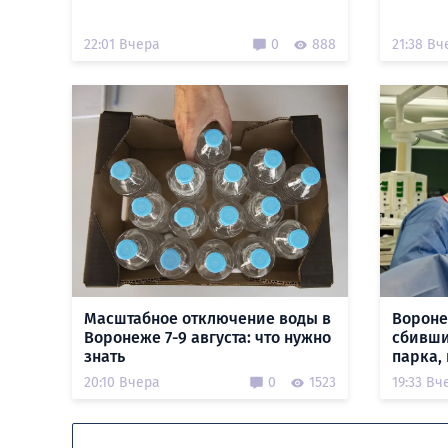
22:01 Вчера
0
888
21:38 Вч
Масштабное отключение воды в
Вороне
Воронеже 7-9 августа: что нужно
сбивши
знать
парка,
20:10 Вчера
0
1523
19:33 Вч