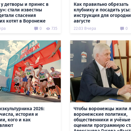
 у детворы и принес в
Как правильно обрезать
у»: стали известны
клубнику и посадить усы:
детали спасения
инструкция для огородни
их котят в Воронеже
августе
ера
0
735
22:03 Вчера
0
изкультурника 2026:
Чтобы воронежцы жили л
 числа, история и
воронежские политики,
ии, кого и как
общественники и учёные
вляют
оценили программную ст
Александра Гусева «Выст