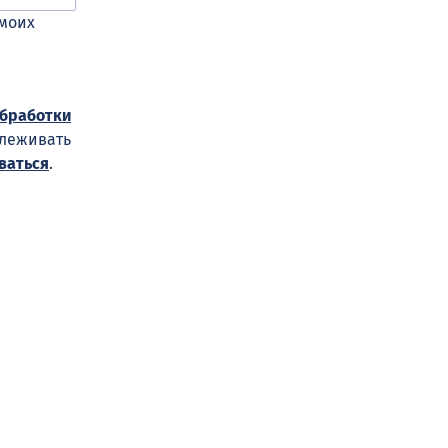
 моих
обработки
слеживать
ваться
.