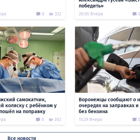
победить»
ера
0
322
20:30 Вчера
жский самокатчик,
Воронежцы сообщают о 
й коляску с ребёнком у
очередях на заправках и
 пошёл на поправку
без бензина
ера
0
202
15:29 Вчера
Все новости