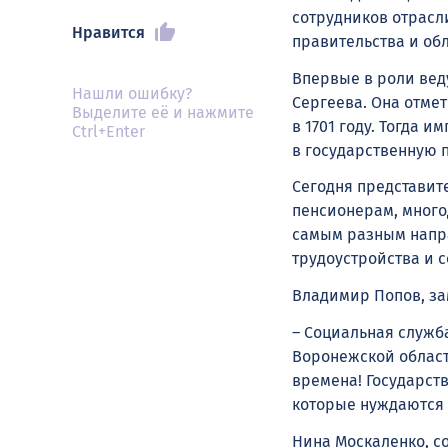
сотрудников отрасл
Нравится
правительства и об
Впервые в роли ве
Нашли ошибку?
Сергеева. Она отме
Выделите её и нажмите
в 1701 году. Тогда 
Ctrl+Enter
в государственную 
Сегодня представит
пенсионерам, много
самым разным напра
трудоустройства и 
Владимир Попов, за
– Социальная служб
Воронежской област
времена! Государст
которые нуждаются 
Нина Москаленко, с