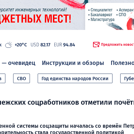
ж
+20°C
USD
82.17
EUR
94.84
Предложить новос
 — очевидец
Инструкции и обзоры
Полезн
в
СВО
Год единства народов России
Губ
ежских соцработников отметили почё
енной системы соцзащиты началась со времён Пет
орительность стала государственной политикой