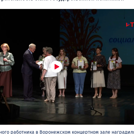
ьного работника в Воронежском концертном зале награди