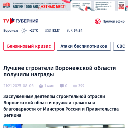
Прямой эфир
Воронеж
+25°C
USD
82.17
EUR
94.84
Бензиновый кризис
Атаки беспилотников
СВО
Лучшие строители Воронежской области
получили награды
21:21 2025-08-06
1 мин
0
399
Заслуженным деятелям строительной отрасли
Воронежской области вручили грамоты и
благодарности от Минстроя России и Правительства
региона