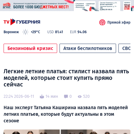
Прямой эфир
Воронеж
+29°C
USD
81.41
EUR
94.06
Бензиновый кризис
Атаки беспилотников
СВО
Легкие летние платья: стилист назвала пять
моделей, которые стоит купить прямо
сейчас
22:24 2026-06-11
14 мин
0
520
Наш эксперт Татьяна Каширина назвала пять моделей
летних платьев, которые будут актуальны в этом
сезоне