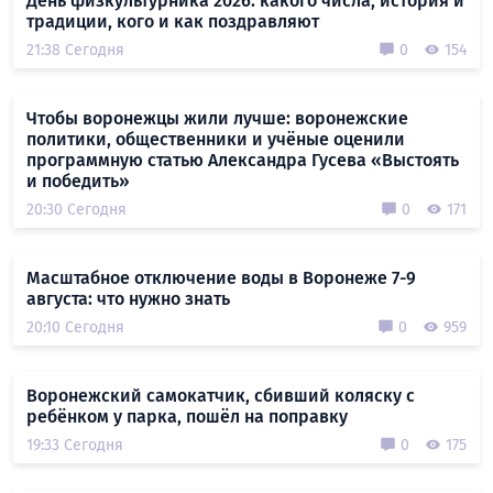
День физкультурника 2026: какого числа, история и
традиции, кого и как поздравляют
21:38 Сегодня
0
154
Чтобы воронежцы жили лучше: воронежские
политики, общественники и учёные оценили
программную статью Александра Гусева «Выстоять
и победить»
20:30 Сегодня
0
171
Масштабное отключение воды в Воронеже 7-9
августа: что нужно знать
20:10 Сегодня
0
959
Воронежский самокатчик, сбивший коляску с
ребёнком у парка, пошёл на поправку
19:33 Сегодня
0
175