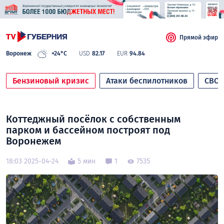
Прямой эфир
Воронеж
+24°C
USD
82.17
EUR
94.84
Бензиновый кризис
Атаки беспилотников
СВО
Коттеджный посёлок с собственным
парком и бассейном построят под
Воронежем
18:03 2025-04-24
5 мин
1
7535