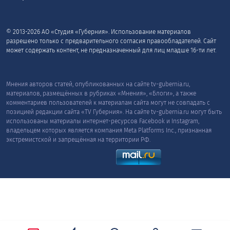
© 2013-2026 АО «Студия «Губерния». Использование материалов
разрешено только с предварительного согласия правообладателей. Сайт
может содержать контент, не предназначенный для лиц младше 16-ти лет.
Мнения авторов статей, опубликованных на сайте tv-gubernia.ru,
материалов, размещённых в рубриках «Мнения», «Блоги», а также
комментариев пользователей к материалам сайта могут не совпадать с
позицией редакции сайта «TV Губерния». На сайте tv-gubernia.ru могут быть
использованы материалы интернет-ресурсов Facebook и Instagram,
владельцем которых является компания Meta Platforms Inc., признанная
экстремистской и запрещённая на территории РФ.