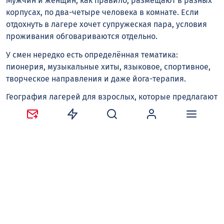
Мужчин и женщин, как правило, размещают в разных
корпусах, по два-четыре человека в комнате. Если
отдохнуть в лагере хочет супружеская пара, условия
проживания обговариваются отдельно.
У смен нередко есть определённая тематика:
пионерия, музыкальные хиты, языковое, спортивное,
творческое направления и даже йога-терапия.
География лагерей для взрослых, которые предлагают
агентства, простирается от близлежащих районов
региона до Екатеринбурга и Адыгеи.
Продолжительность – чаще всего от трёх до шести
дней в Воронежской области, 10-14 – за её пределами.
При этом, если время не позволяет провести во
взрослом лагере полноценную смену, участник может
ограничиться несколькими сутками.
Отдохнуть три дня в окрестностях Воронежа можно за
11 тыс. рублей и выше, путёвка на шесть дней будет
стоить от 22 тыс. Поездки во взрослый лагерь в других