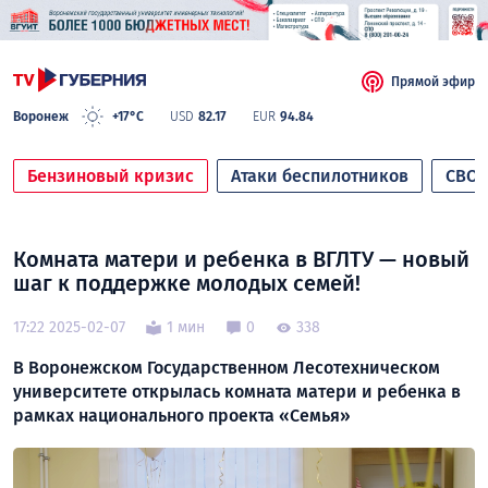
Прямой эфир
Воронеж
+17°C
USD
82.17
EUR
94.84
Бензиновый кризис
Атаки беспилотников
СВО
Комната матери и ребенка в ВГЛТУ — новый
шаг к поддержке молодых семей!
17:22 2025-02-07
1 мин
0
338
В Воронежском Государственном Лесотехническом
университете открылась комната матери и ребенка в
рамках национального проекта «Семья»