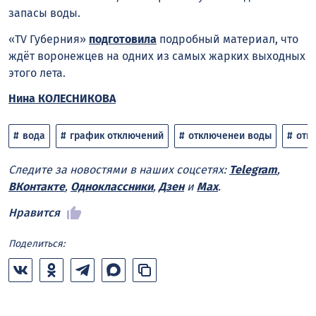
запасы воды.
«TV Губерния»
подготовила
подробный материал, что
ждёт воронежцев на одних из самых жарких выходных
этого лета.
Нина КОЛЕСНИКОВА
вода
график отключений
отключенеи воды
отк
Следите за новостями в наших соцсетях:
Telegram
,
ВКонтакте
,
Одноклассники
,
Дзен
и
Max
.
Нравится
Поделиться: