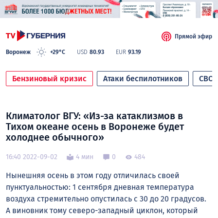
Прямой эфир
Воронеж
+29°C
USD
80.93
EUR
93.19
Бензиновый кризис
Атаки беспилотников
СВО
Климатолог ВГУ: «Из-за катаклизмов в
Тихом океане осень в Воронеже будет
холоднее обычного»
16:40 2022-09-02
4 мин
0
484
Нынешняя осень в этом году отличилась своей
пунктуальностью: 1 сентября дневная температура
воздуха стремительно опустилась с 30 до 20 градусов.
А виновник тому северо-западный циклон, который