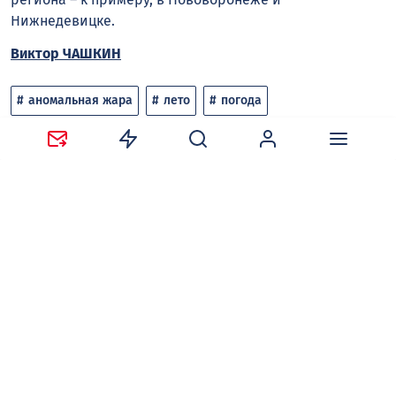
Нижнедевицке.
Виктор ЧАШКИН
аномальная жара
лето
погода
Следите за новостями в наших соцсетях:
Telegram
,
ВКонтакте
,
Одноклассники
,
Дзен
и
Max
.
Нравится
Поделиться:
Ваш адрес email не будет опубликован.
Обязательные
поля помечены
*