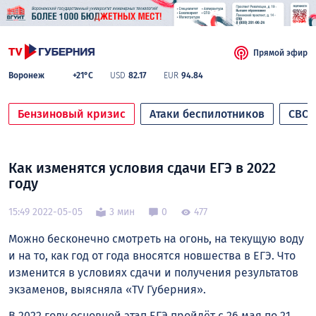
Прямой эфир
Воронеж
+21°C
USD
82.17
EUR
94.84
Бензиновый кризис
Атаки беспилотников
СВО
Как изменятся условия сдачи ЕГЭ в 2022
году
15:49 2022-05-05
3 мин
0
477
Можно бесконечно смотреть на огонь, на текущую воду
и на то, как год от года вносятся новшества в ЕГЭ. Что
изменится в условиях сдачи и получения результатов
экзаменов, выясняла «TV Губерния».
В 2022 году основной этап ЕГЭ пройдёт с 26 мая по 21