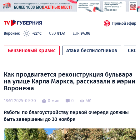
Прямой эфир
Воронеж
+22°C
USD
81.41
EUR
94.06
Бензиновый кризис
Атаки беспилотников
СВО
Как продвигается реконструкция бульвара
на улице Карла Маркса, рассказали в мэрии
Воронежа
18:51 2025-09-30
0 мин
0
461
Работы по благоустройству первой очереди должны
быть завершены до 30 ноября