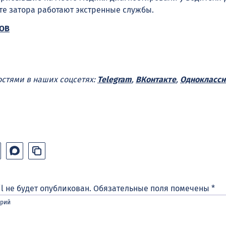
те затора работают экстренные службы.
ЗОВ
остями в наших соцсетях:
Telegram
,
ВКонтакте
,
Одноклассн
l не будет опубликован.
Обязательные поля помечены
*