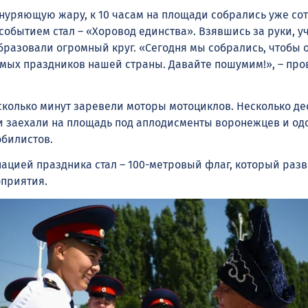
нуряющую жару, к 10 часам на площади собрались уже сот
обытием стал – «Хоровод единства». Взявшись за руки, у
разовали огромный круг. «Сегодня мы собрались, чтобы 
мых праздников нашей страны. Давайте пошумим!», – про
сколько минут заревели моторы мотоциклов. Несколько де
и заехали на площадь под аплодисменты воронежцев и о
билистов.
ацией праздника стал – 100-метровый флаг, который раз
оприятия.