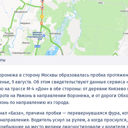
рты
оронежа в сторону Москвы образовалась пробка протяже
енье, 9 августа. Об этом свидетельствуют данные сервиса 
о на трассе М-4 «Дон» в обе стороны: от деревни Князево
рота на Рамонь в направлении Воронежа, и от дороги Обх
монь по направлению из города.
анал «База», причина пробки — перевернувшаяся фура, ко
направления. Водитель уснул за рулем, а когда проснулся,
Прибывшие на место медики диагностировали у водителя