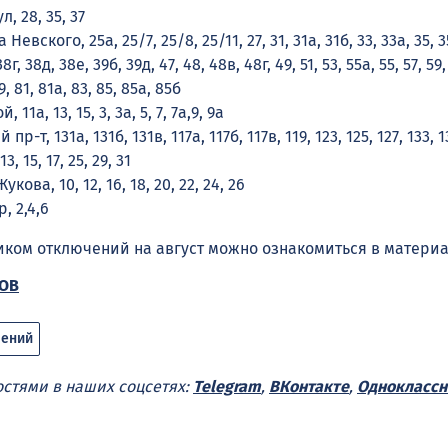
, 28, 35, 37
евского, 25а, 25/7, 25/8, 25/11, 27, 31, 31а, 31б, 33, 33а, 35, 35
8г, 38д, 38е, 39б, 39д, 47, 48, 48в, 48г, 49, 51, 53, 55а, 55, 57, 59,
79, 81, 81а, 83, 85, 85а, 85б
11а, 13, 15, 3, 3а, 5, 7, 7а,9, 9а
р-т, 131а, 131б, 131в, 117а, 117б, 117в, 119, 123, 125, 127, 133, 1
, 15, 17, 25, 29, 31
ова, 10, 12, 16, 18, 20, 22, 24, 26
, 2,4,6
ком отключений на август можно ознакомиться в матери
ЗОВ
чений
остями в наших соцсетях:
Telegram
,
ВКонтакте
,
Одноклассн