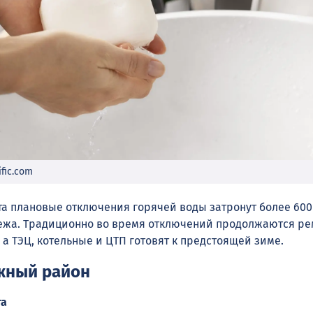
fic.com
уста плановые отключения горячей воды затронут более 600
ежа. Традиционно во время отключений продолжаются р
 а ТЭЦ, котельные и ЦТП готовят к предстоящей зиме.
жный район
та