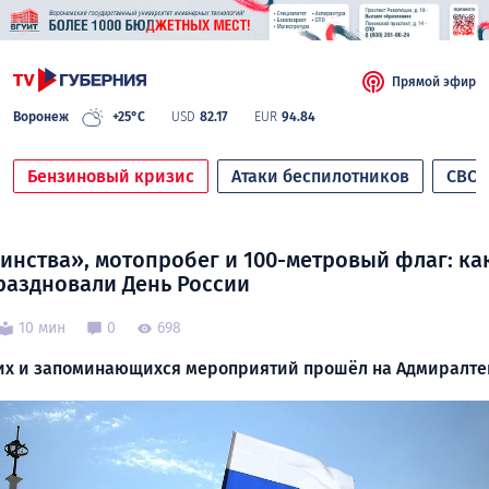
Прямой эфир
Воронеж
+25°C
USD
82.17
EUR
94.84
Бензиновый кризис
Атаки беспилотников
СВО
инства», мотопробег и 100-метровый флаг: ка
аздновали День России
10 мин
0
698
их и запоминающихся мероприятий прошёл на Адмиралт