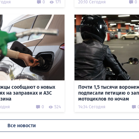
годня
0
171
20:10 Сегодня
0
жцы сообщают о новых
Почти 1,5 тысячи вороне
ях на заправках и АЗС
подписали петицию о за
нзина
мотоциклов по ночам
годня
0
524
14:34 Сегодня
Все новости