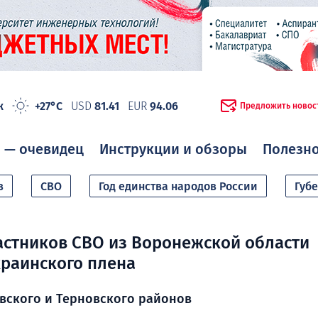
ж
+27°C
USD
81.41
EUR
94.06
Предложить новос
 — очевидец
Инструкции и обзоры
Полезн
в
СВО
Год единства народов России
Губ
астников СВО из Воронежской области
краинского плена
вского и Терновского районов