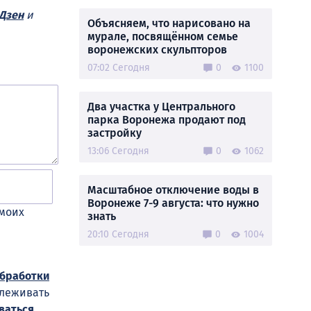
Дзен
и
Объясняем, что нарисовано на
мурале, посвящённом семье
воронежских скульпторов
07:02 Сегодня
0
1100
Два участка у Центрального
парка Воронежа продают под
застройку
13:06 Сегодня
0
1062
Масштабное отключение воды в
Воронеже 7-9 августа: что нужно
 моих
знать
20:10 Сегодня
0
1004
обработки
слеживать
ваться
.