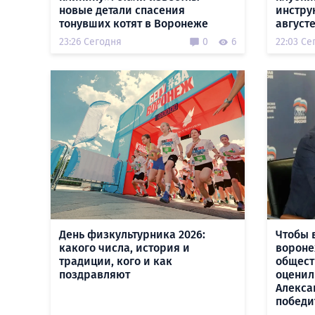
новые детали спасения
инстру
тонувших котят в Воронеже
август
23:26 Сегодня
0
6
22:03 Се
День физкультурника 2026:
Чтобы 
какого числа, история и
вороне
традиции, кого и как
общест
поздравляют
оценил
Алекса
победи