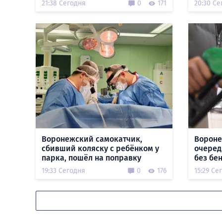
21:38 Сегодня
0
171
20:30 Се
Воронежский самокатчик,
Вороне
сбивший коляску с ребёнком у
очеред
парка, пошёл на поправку
без бе
19:33 Сегодня
0
176
15:29 Се