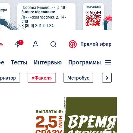
1
Прямой эфир
ть
ое
Тесты
Интервью
Программы
ернатор
«Факел»
Метробус
Дачный сезо