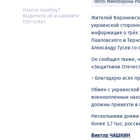
Фото: Минобороны Р
Нашли ошибку?
Выделите её и нажмите
Жителей Воронежско
Ctrl+Enter
украинской стороной
информация о трёх 
Павловского и Терно
Александр Гусев со
Он сообщил также, 
«Защитники Отечест
– Благодарю всех пр
Обмен с украинской
военнопленные нахо
должны привезти в 
Несколькими днями 
более 3,7 тыс. рос
Виктор ЧАШКИН