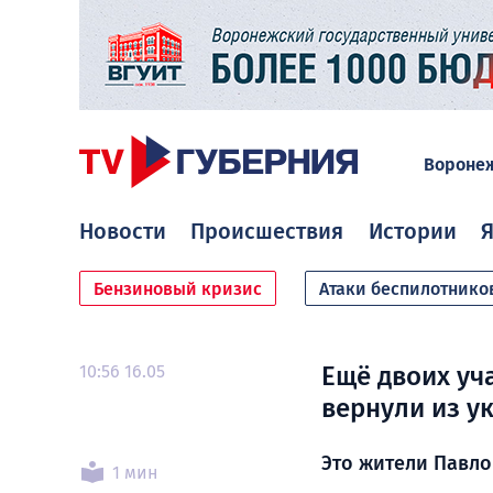
Вороне
Новости
Происшествия
Истории
Я
Бензиновый кризис
Атаки беспилотнико
10:56 16.05
Ещё двоих уч
вернули из у
Это жители Павло
1 мин