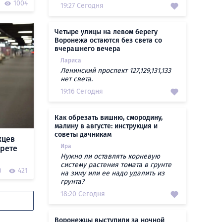
1004
19:27 Сегодня
Четыре улицы на левом берегу
Воронежа остаются без света со
вчерашнего вечера
Лариса
Ленинский проспект 127,129,131,133
нет света.
19:16 Сегодня
Как обрезать вишню, смородину,
малину в августе: инструкция и
советы дачникам
жцев
Ира
прете
Нужно ли оставлять корневую
систему растения томата в грунте
0
421
на зиму или ее надо удалить из
грунта?
18:20 Сегодня
Воронежцы выступили за ночной