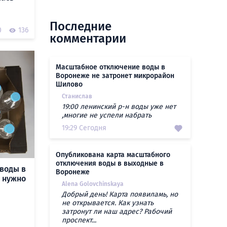
Последние
0
136
комментарии
Масштабное отключение воды в
Воронеже не затронет микрорайон
Шилово
Станислав
19:00 ленинский р-н воды уже нет
,многие не успели набрать
19:29 Сегодня
Опубликована карта масштабного
отключения воды в выходные в
воды в
Воронеже
о нужно
Alena Golovchinskaya
Добрый день! Карта появиламь, но
не открывается. Как узнать
затронут ли наш адрес? Рабочий
проспект...