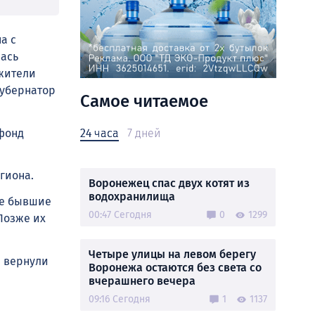
а с
лась
жители
губернатор
Самое читаемое
.
фонд
24 часа
7 дней
гиона.
Воронежец спас двух котят из
водохранилища
се бывшие
00:47 Сегодня
0
1299
Позже их
Четыре улицы на левом берегу
а вернули
Воронежа остаются без света со
вчерашнего вечера
09:16 Сегодня
1
1137