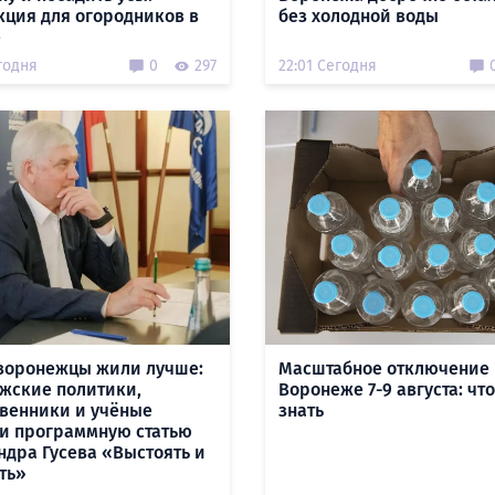
кция для огородников в
без холодной воды
е
годня
0
297
22:01 Сегодня
воронежцы жили лучше:
Масштабное отключение 
жские политики,
Воронеже 7-9 августа: чт
венники и учёные
знать
и программную статью
ндра Гусева «Выстоять и
ть»