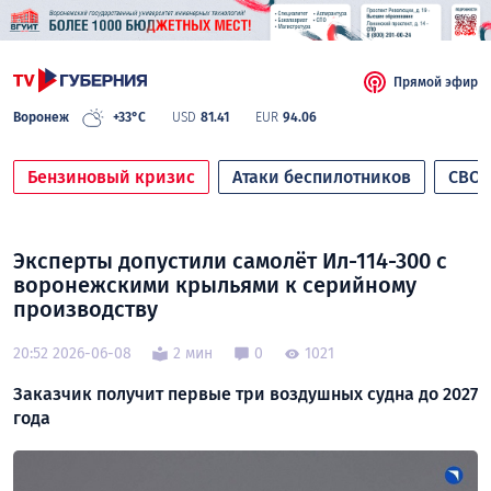
Прямой эфир
Воронеж
+33°C
USD
81.41
EUR
94.06
Бензиновый кризис
Атаки беспилотников
СВО
Эксперты допустили самолёт Ил-114-300 с
воронежскими крыльями к серийному
производству
20:52 2026-06-08
2 мин
0
1021
Заказчик получит первые три воздушных судна до 2027
года