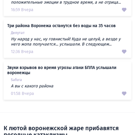
положительные эмоции в трудное время, а не отрица...
16:59 Вчера
Три района Воронежа останутся без воды на 35 часов
Депутат
Ну народ у нас, ну говнистый! Куда не целуй, а везде у
него жопа получается... услышали. В следующем...
12:36 Вчера
Звуки взрывов во время угрозы атаки БПЛА услышали
воронежцы
Safura
А вы с какого района
01:58 Вчера
К лютой воронежской жаре прибавятся
погодные катаклизмы