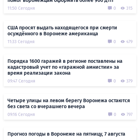
помог воронежцам оформить более 900 ДТП
11:50 Сегодня
0
315
США просят выдать находящегося при смерти
осуждённого в Воронеже американца
11:33 Сегодня
0
479
Порядка 1600 гаражей в регионе поставлены на
кадастровый учет по «гаражной амнистии» за
время реализации закона
09:47 Сегодня
0
379
Четыре улицы на левом берегу Воронежа остаются
без света со вчерашнего вечера
09:16 Сегодня
0
797
Прогноз погоды в Воронеже на пятницу, 7 августа