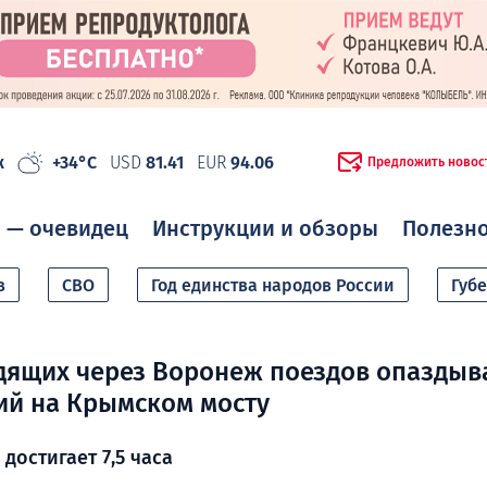
ж
+34°C
USD
81.41
EUR
94.06
Предложить новос
 — очевидец
Инструкции и обзоры
Полезн
в
СВО
Год единства народов России
Губ
дящих через Воронеж поездов опаздыв
ий на Крымском мосту
достигает 7,5 часа