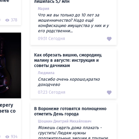
олее
лишилась 5,7 млн
Мария
Что же вы только до 10 лет за
0
378
мошенничество? Надо ещё
конфискацию имущества у них и у
его родственни...
09:51 Сегодня
Как обрезать вишню, смородину,
малину в августе: инструкция и
советы дачникам
Людмила
Спасибо очень хорошо,кратко
доходчево
07:23 Сегодня
ерегу
В Воронеже готовятся полноценно
вета со
отметить День города
Шошкин Дмитрий Михайлович
Можешь сидеть дома плакать -
грустить! Людям нужны
0
934
положительные эмоции в трудное