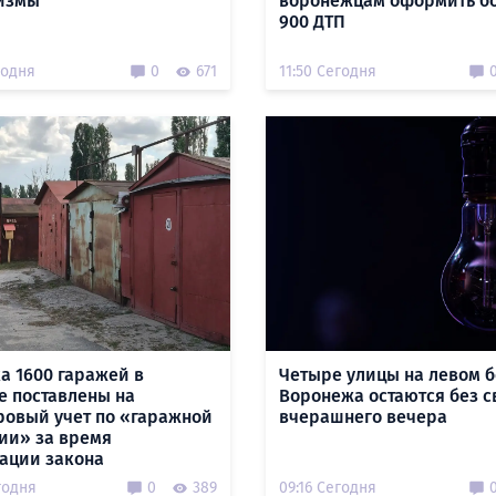
измы
воронежцам оформить б
900 ДТП
годня
0
671
11:50 Сегодня
а 1600 гаражей в
Четыре улицы на левом б
е поставлены на
Воронежа остаются без с
ровый учет по «гаражной
вчерашнего вечера
ии» за время
ации закона
годня
0
389
09:16 Сегодня