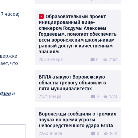
7 часов;
Образовательный проект,
инициированный вице-
спикером Госдумы Алексеем
Гордеевым, помогает обеспечить
;
всем воронежским школьникам
равный доступ к качественным
знаниям
адержке
20:30 Вчера
0
2162
ает, что
БПЛА атакуют Воронежскую
область: тревогу объявили в
пяти муниципалитетах
Дзен
и
21:21 Вчера
0
1723
Воронежцы сообщили о громких
звуках во время угрозы
непосредственного удара БПЛА
22:43 Вчера
0
1661