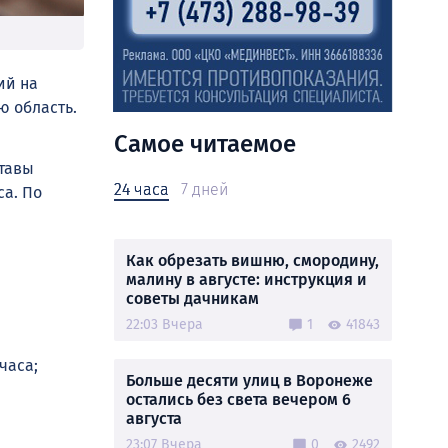
ий на
ю область.
Самое читаемое
тавы
24 часа
7 дней
са. По
Как обрезать вишню, смородину,
малину в августе: инструкция и
советы дачникам
22:03 Вчера
1
41843
часа;
Больше десяти улиц в Воронеже
остались без света вечером 6
августа
23:07 Вчера
0
2492