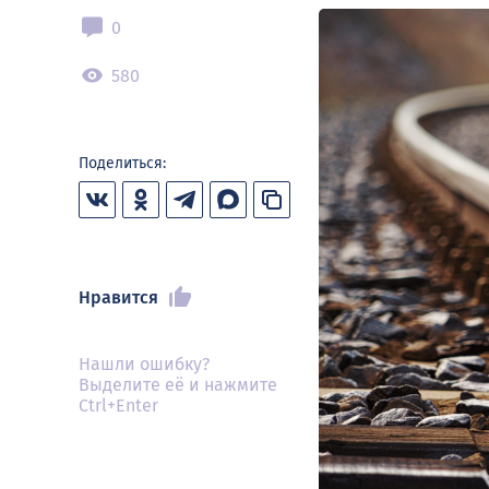
0
580
Поделиться:
Нравится
Нашли ошибку?
Выделите её и нажмите
Ctrl+Enter