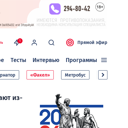
1
Прямой эфир
ть
ое
Тесты
Интервью
Программы
ернатор
«Факел»
Метробус
Дачный сезо
ают из-