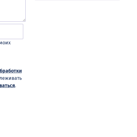
 моих
обработки
слеживать
ваться
.