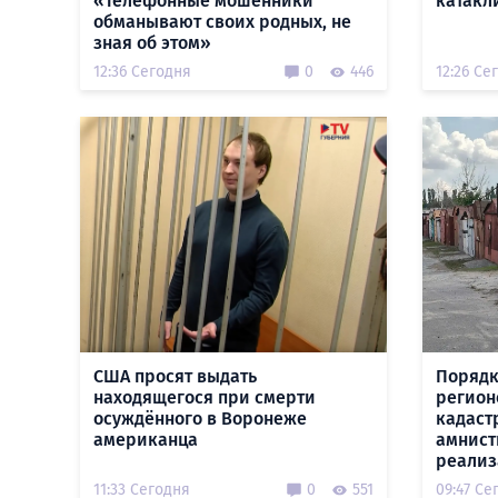
«Телефонные мошенники
катакл
обманывают своих родных, не
зная об этом»
12:36 Сегодня
0
446
12:26 Се
США просят выдать
Порядк
находящегося при смерти
регион
осуждённого в Воронеже
кадаст
американца
амнист
реализ
11:33 Сегодня
0
551
09:47 Се