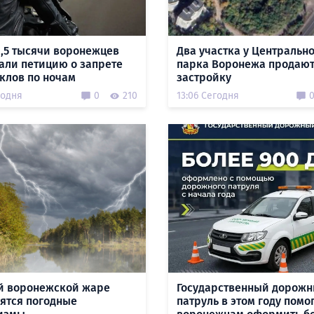
1,5 тысячи воронежцев
Два участка у Центральн
али петицию о запрете
парка Воронежа продают
клов по ночам
застройку
годня
0
210
13:06 Сегодня
й воронежской жаре
Государственный дорож
ятся погодные
патруль в этом году помо