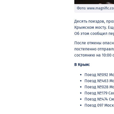
Фото: www.magnific.c
Десять поездов, пр
Крымском мосту. Ещ
Об этом сообщил пе
После отмены опасн
постепенно отправля
состоянию на 10:00
В Крым:
Поезд №092 Мо
Поезд №463 Мо
Поезд №028 Мо
Поезд №179 Сан
Поезд №474 См
Поезд 097 Мос