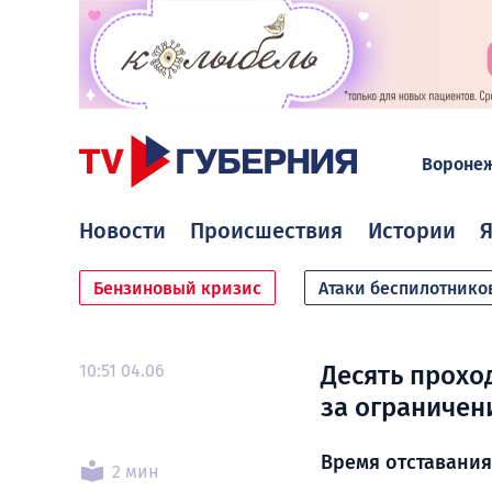
Вороне
Новости
Происшествия
Истории
Я
Бензиновый кризис
Атаки беспилотнико
10:51 04.06
Десять прохо
за ограничен
Время отставания 
2 мин