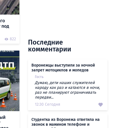
ого
 под
0
822
Последние
комментарии
Воронежцы выступили за ночной
запрет мотоциклов и мопедов
Гость
Думаю, дети наших служителей
народу как раз и катаются в ночи,
раз не планируют ограничивать
передви...
12:30 Сегодня
ный
Студентка из Воронежа ответила на
г
звонок в мамином телефоне и