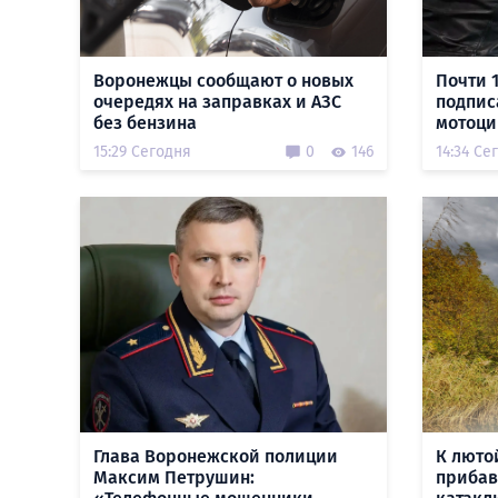
Воронежцы сообщают о новых
Почти 
очередях на заправках и АЗС
подпис
без бензина
мотоци
15:29 Сегодня
0
146
14:34 Се
Глава Воронежской полиции
К люто
Максим Петрушин:
прибав