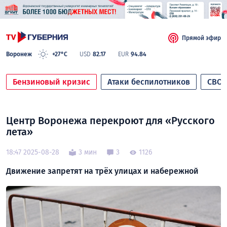
Прямой эфир
Воронеж
+27°C
USD
82.17
EUR
94.84
Бензиновый кризис
Атаки беспилотников
СВО
Центр Воронежа перекроют для «Русского
лета»
18:47 2025-08-28
3 мин
3
1126
Движение запретят на трёх улицах и набережной