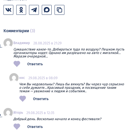
Комментарии
(3)
Владимир
28.08.2025 в 21:29
Сумашествие какое-то. Добираться туда по воздуху? Пешком пусть
организаторы ходят. Однако им разрешено на авто с мигалкой…
Маразм очередной…
Ответить
ннс
29.08.2025 в 08:09
Чем Вы недовольны? Лишь бы вякнуть? Вы через чур серьезно
о себе думаете…Красивый праздник, и посвящение таким
темам — уважение к людям и событиям..
Ответить
Игорь
29.08.2025 в 12:35
Добрый день. Восколько начало и конец фестиваля?
Ответить