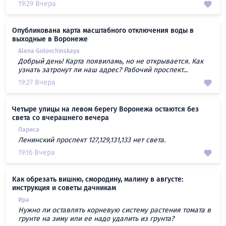
19:29 Вчера
Опубликована карта масштабного отключения воды в
выходные в Воронеже
Alena Golovchinskaya
Добрый день! Карта появиламь, но не открывается. Как
узнать затронут ли наш адрес? Рабочий проспект...
19:27 Вчера
Четыре улицы на левом берегу Воронежа остаются без
света со вчерашнего вечера
Лариса
Ленинский проспект 127,129,131,133 нет света.
19:16 Вчера
Как обрезать вишню, смородину, малину в августе:
инструкция и советы дачникам
Ира
Нужно ли оставлять корневую систему растения томата в
грунте на зиму или ее надо удалить из грунта?