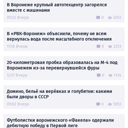
В Воронеже крупный автотехцентр загорелся
вместе с машинами
09:22 Вчера
0
4553
В «РВК-Воронеж» объяснили, почему не всем
вернулась вода после масштабного отключения
11:18 Вчера
0
2313
20-километровая пробка образовалась на М-4 под
Воронежем из-за перевернувшейся фуры
12:17 Вчера
0
1134
Домино, бельё на верёвках и голубятни: какими
были дворы в СССР
09:02 Вчера
0
1053
Футболистки воронежского «Факела» одержали
дебютную победу в Первой лиге