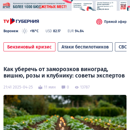
Прямой эфир
Воронеж
+16°C
USD
82.17
EUR
94.84
Бензиновый кризис
Атаки беспилотников
СВО
Как уберечь от заморозков виноград,
вишню, розы и клубнику: советы экспертов
21:41 2025-04-25
11 мин
0
13787