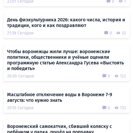
22:01 Сегодня
0
1
День физкультурника 2026: какого числа, история и
традиции, кого и как поздравляют
21:38 Сегодня
0
33
Чтобы воронежцы жили лучше: воронежские
политики, общественники и учёные оценили
программную статью Александра Гусева «Выстоять
и победить»
20:30 Сегодня
0
123
Масштабное отключение воды в Воронеже 7-9
августа: что нужно знать
20:10 Сегодня
0
733
Воронежский самокатчик, сбивший коляску с
ребёнком у парка, пошёл на поправку