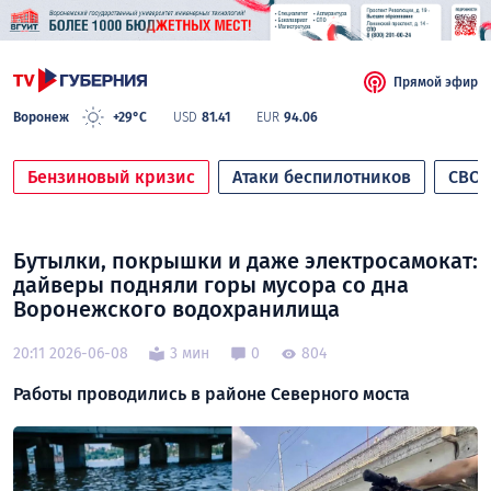
Прямой эфир
Воронеж
+29°C
USD
81.41
EUR
94.06
Бензиновый кризис
Атаки беспилотников
СВО
Бутылки, покрышки и даже электросамокат:
дайверы подняли горы мусора со дна
Воронежского водохранилища
20:11 2026-06-08
3 мин
0
804
Работы проводились в районе Северного моста