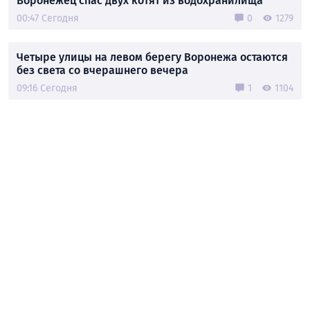
Воронежец спас двух котят из водохранилища
00:47 Сегодня
0
1279
Четыре улицы на левом берегу Воронежа остаются
без света со вчерашнего вечера
09:16 Сегодня
1
1104