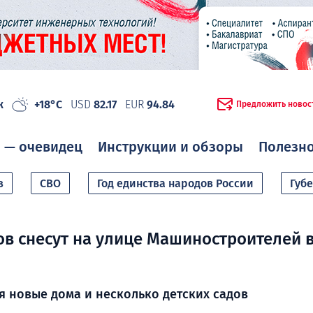
ж
+18°C
USD
82.17
EUR
94.84
Предложить новос
 — очевидец
Инструкции и обзоры
Полезн
в
СВО
Год единства народов России
Губ
ов снесут на улице Машиностроителей 
я новые дома и несколько детских садов