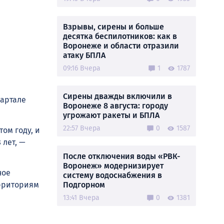
Взрывы, сирены и больше
десятка беспилотников: как в
Воронеже и области отразили
атаку БПЛА
09:16 Вчера
1
1787
Сирены дважды включили в
вартале
Воронеже 8 августа: городу
угрожают ракеты и БПЛА
22:57 Вчера
0
1587
ом году, и
 лет, —
После отключения воды «РВК-
Воронеж» модернизирует
ное
систему водоснабжения в
ерриториям
Подгорном
13:41 Вчера
0
1381