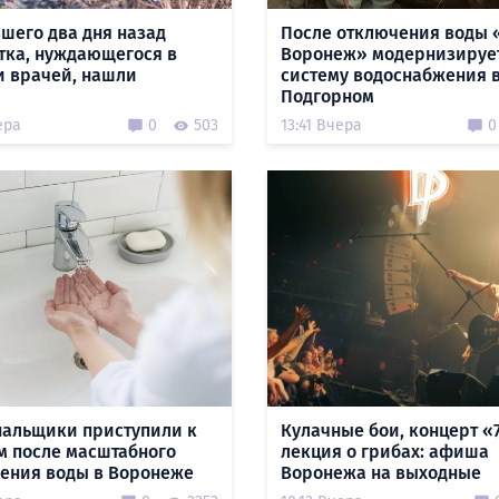
шего два дня назад
После отключения воды 
тка, нуждающегося в
Воронеж» модернизируе
 врачей, нашли
систему водоснабжения 
Подгорном
ера
0
503
13:41 Вчера
0
альщики приступили к
Кулачные бои, концерт «
м после масштабного
лекция о грибах: афиша
ения воды в Воронеже
Воронежа на выходные