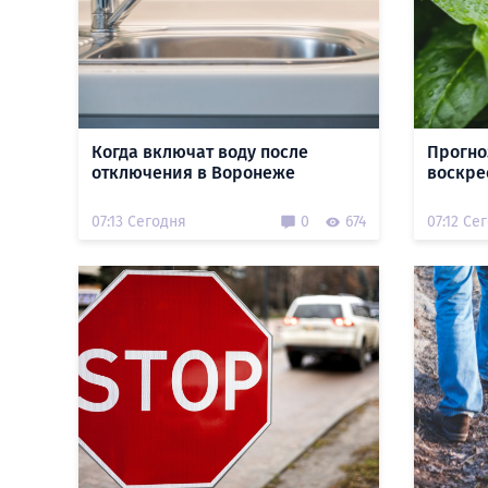
Когда включат воду после
Прогно
отключения в Воронеже
воскрес
07:13 Сегодня
0
674
07:12 Се