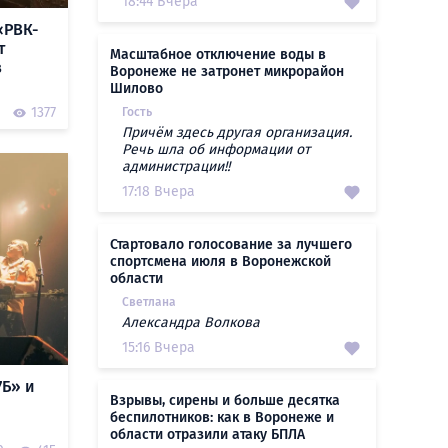
18:44 Вчера
«РВК-
т
Масштабное отключение воды в
в
Воронеже не затронет микрорайон
Шилово
1377
Гость
Причём здесь другая организация.
Речь шла об информации от
администрации!!
17:18 Вчера
Стартовало голосование за лучшего
спортсмена июля в Воронежской
области
Светлана
Александра Волкова
15:16 Вчера
7Б» и
Взрывы, сирены и больше десятка
беспилотников: как в Воронеже и
области отразили атаку БПЛА