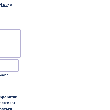
Дзен
и
 моих
обработки
слеживать
ваться
.