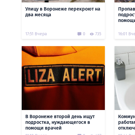
Улицу в Воронеже перекроют на
Пропав
два месяца
подрос
помощи
17:51 Вчера
0
735
16:01 Вч
В Воронеже второй день ищут
Коммун
подростка, нуждающегося в
работа
помощи врачей
отключ