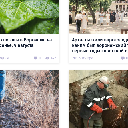
з погоды в Воронеже на
Артисты жили впроголодь
енье, 9 августа
каким был воронежский 
первые годы советской в
годня
0
147
20:15 Вчера