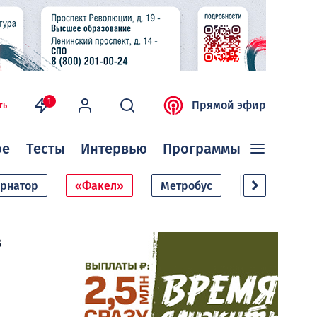
1
Прямой эфир
ть
ое
Тесты
Интервью
Программы
ернатор
«Факел»
Метробус
Дачный сезо
в