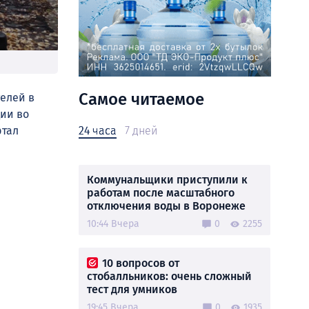
Самое читаемое
телей в
ции во
ртал
24 часа
7 дней
Коммунальщики приступили к
работам после масштабного
отключения воды в Воронеже
10:44 Вчера
0
2255
10 вопросов от
стобалльников: очень сложный
тест для умников
19:45 Вчера
0
1935