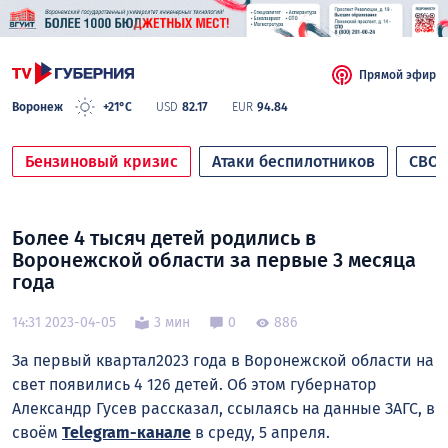
Прямой эфир
Воронеж
+21°C
USD
82.17
EUR
94.84
Бензиновый кризис
Атаки беспилотников
СВО
Более 4 тысяч детей родились в
Воронежской области за первые 3 месяца
года
14:31 2023-04-05
3 мин
0
886
За первый квартал2023 года в Воронежской области на
свет появились 4 126 детей. Об этом губернатор
Александр Гусев рассказал, ссылаясь на данные ЗАГС, в
своём
Telegram-канале
в среду, 5 апреля.