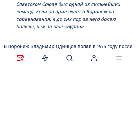
Советском Союзе был одной из сильнейших
команд. Если он приезжает в Воронеж на
соревнования, я до сих пор за него болею
больше, чем за наш «Буран».
В Воронеж Владимир Одинцов попал в 1975 году после
окончания военного училища. Прошёл путь от
командира взвода до командира батальона. В 2001 году
снял погоны, но до сих пор работает в сфере
гражданской обороны.
Ещё в училище Владимир Зотович получил первый
разряд по лёгкой атлетике. Служба оставляла мало
времени для спорта, но увлечение бегом он не бросил.
— Это универсальное упражнение, —
объясняет спортсмен. — Вначале я бегал для
того, чтобы подтянуть свою подготовку для