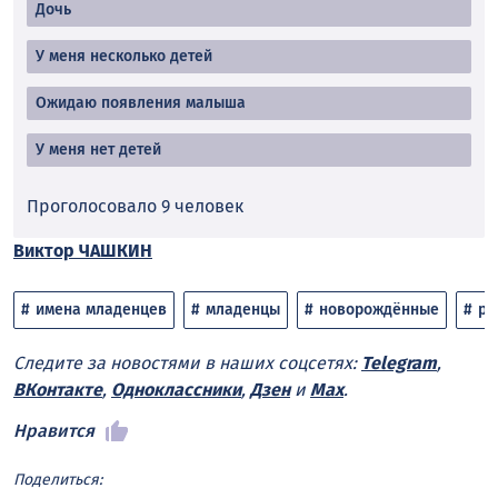
Дочь
У меня несколько детей
Ожидаю появления малыша
У меня нет детей
Проголосовало 9 человек
Виктор ЧАШКИН
имена младенцев
младенцы
новорождённые
ро
Следите за новостями в наших соцсетях:
Telegram
,
ВКонтакте
,
Одноклассники
,
Дзен
и
Max
.
Нравится
Поделиться: