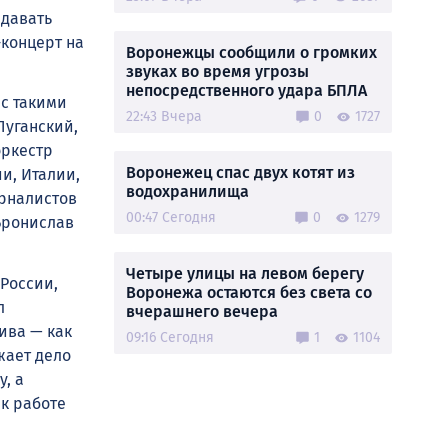
 давать
-концерт на
Воронежцы сообщили о громких
звуках во время угрозы
непосредственного удара БПЛА
 с такими
22:43 Вчера
0
1727
Луганский,
оркестр
Воронежец спас двух котят из
и, Италии,
водохранилища
урналистов
00:47 Сегодня
0
1279
Бронислав
Четыре улицы на левом берегу
 России,
Воронежа остаются без света со
л
вчерашнего вечера
ива — как
09:16 Сегодня
1
1104
жает дело
, а
к работе