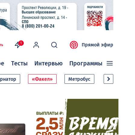
1
Прямой эфир
ть
ое
Тесты
Интервью
Программы
ернатор
«Факел»
Метробус
Дачный сезо