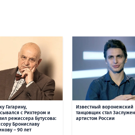
ку Гагарину,
Известный воронежский
сывался с Рихтером и
танцовщик стал Заслуже
лил режиссера Бутусова:
артистом России
сору Брониславу
кову – 90 лет