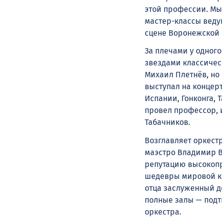
этой профессии. Мы 
мастер-классы веду
сцене Воронежской
За плечами у одного
звездами классичес
Михаил Плетнёв, но
выступал на концер
Испании, Гонконга, 
провел профессор, 
Табачников.
Возглавляет оркест
маэстро Владимир В
репутацию высокопр
шедевры мировой кл
отца заслуженный д
полные залы — подт
оркестра.