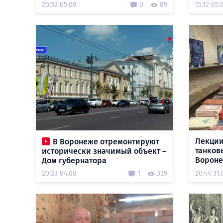
20:52 05.08
0
89
15:12 05.
Лекции
В Воронеже отремонтируют
танков
исторически значимый объект –
Воронеж
Дом губернатора
20:33 04.08
1
339
20:44 31.