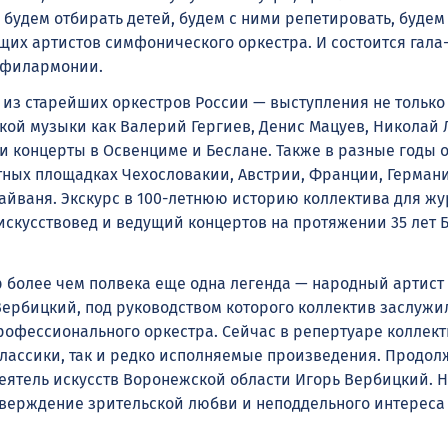
будем отбирать детей, будем с ними репетировать, будем
щих артистов симфонического оркестра. И состоится гала
 филармонии.
 из старейших оркестров России — выступления не только
кой музыки как Валерий Гергиев, Денис Мацуев, Николай 
 и концерты в Освенциме и Беслане. Также в разные годы 
тных площадках Чехословакии, Австрии, Франции, Германи
Тайваня. Экскурс в 100-летнюю историю коллектива для ж
искусствовед и ведущий концертов на протяжении 35 лет 
р более чем полвека еще одна легенда — народный артист
ербицкий, под руководством которого коллектив заслужи
офессионального оркестра. Сейчас в репертуаре коллект
ассики, так и редко исполняемые произведения. Продол
еятель искусств Воронежской области Игорь Вербицкий. Ну
верждение зрительской любви и неподдельного интереса 