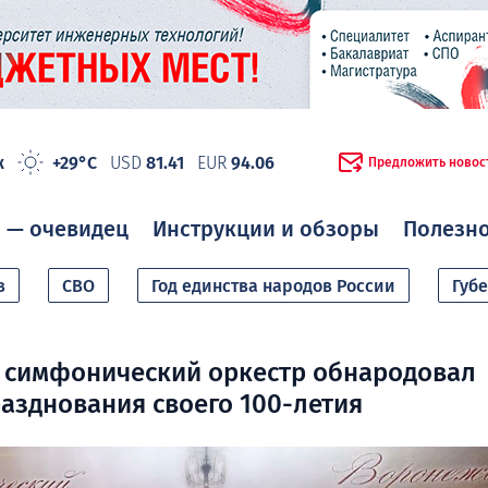
ж
+29°C
USD
81.41
EUR
94.06
Предложить новос
 — очевидец
Инструкции и обзоры
Полезн
в
СВО
Год единства народов России
Губ
 симфонический оркестр обнародовал
азднования своего 100-летия