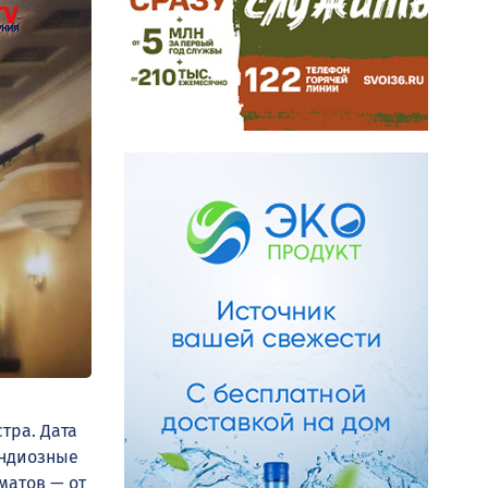
тра. Дата
андиозные
матов — от