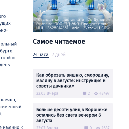
ого
дущих
ьно-
Самое читаемое
рольный
бурге.
24 часа
7 дней
гской и
 день
Как обрезать вишню, смородину,
малину в августе: инструкция и
советы дачникам
22:03 Вчера
2
48497
онечно,
овременный
Больше десяти улиц в Воронеже
я,
остались без света вечером 6
августа
е именно к
23:07 Вчера
0
2687