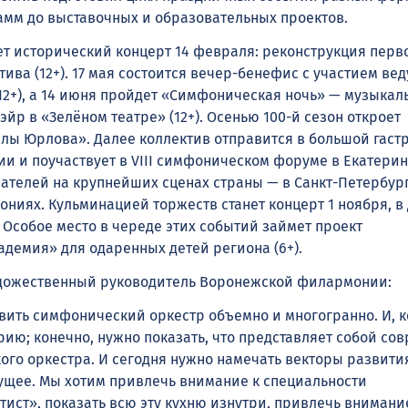
мм до выставочных и образовательных проектов.
ет исторический концерт 14 февраля: реконструкция перв
ива (12+). 17 мая состоится вечер-бенефис с участием ве
12+), а 14 июня пройдет «Симфоническая ночь» — музыкал
йр в «Зелёном театре» (12+). Осенью 100-й сезон откроет
лы Юрлова». Далее коллектив отправится в большой гаст
ии и поучаствует в VIII симфоническом форуме в Екатерин
ателей на крупнейших сценах страны — в Санкт-Петербур
ниях. Кульминацией торжеств станет концерт 1 ноября, в
 Особое место в череде этих событий займет проект
демия» для одаренных детей региона (6+).
удожественный руководитель Воронежской филармонии:
вить симфонический оркестр объемно и многогранно. И, к
рию; конечно, нужно показать, что представляет собой с
ого оркестра. И сегодня нужно намечать векторы развити
ущее. Мы хотим привлечь внимание к специальности
ист», показать всю эту кухню изнутри, привлечь внимани