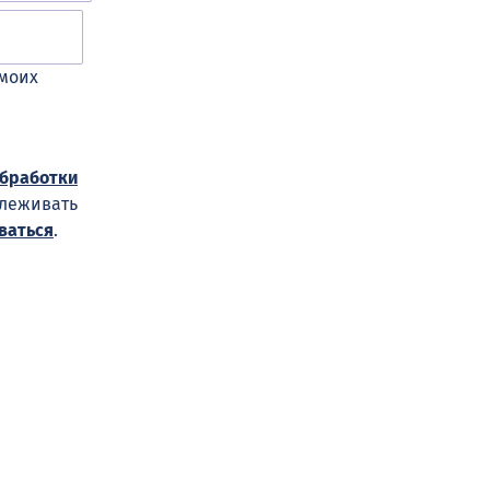
 моих
обработки
слеживать
ваться
.