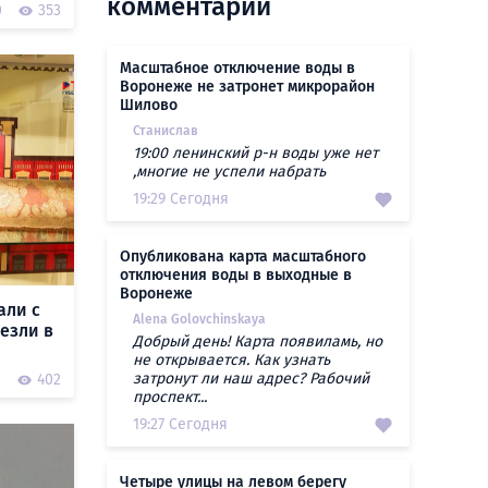
комментарии
0
353
Масштабное отключение воды в
Воронеже не затронет микрорайон
Шилово
Станислав
19:00 ленинский р-н воды уже нет
,многие не успели набрать
19:29 Сегодня
Опубликована карта масштабного
отключения воды в выходные в
Воронеже
али с
Alena Golovchinskaya
езли в
Добрый день! Карта появиламь, но
не открывается. Как узнать
затронут ли наш адрес? Рабочий
0
402
проспект...
19:27 Сегодня
Четыре улицы на левом берегу