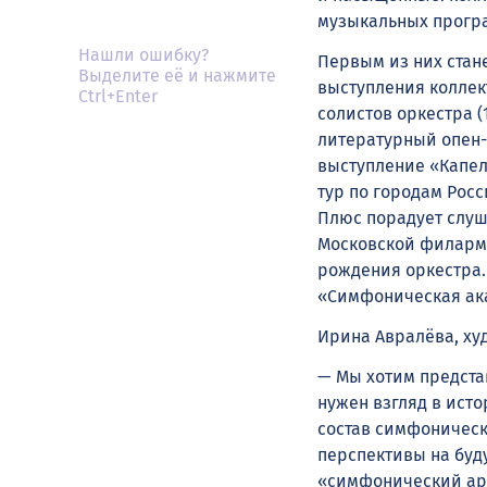
музыкальных програ
Нашли ошибку?
Первым из них стан
Выделите её и нажмите
выступления коллект
Ctrl+Enter
солистов оркестра (
литературный опен-э
выступление «Капел
тур по городам Росс
Плюс порадует слуш
Московской филармо
рождения оркестра.
«Симфоническая ака
Ирина Авралёва, х
— Мы хотим предста
нужен взгляд в исто
состав симфоническ
перспективы на буд
«симфонический арт