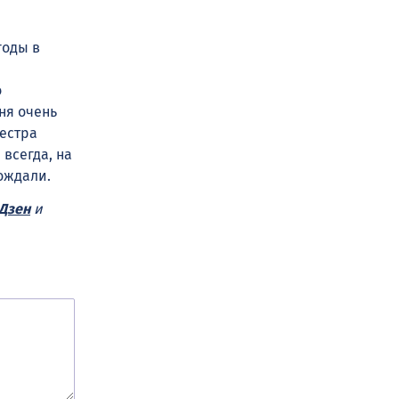
годы в
о
ня очень
кестра
 всегда, на
ождали.
Дзен
и