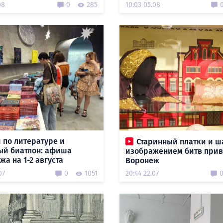
08
0
285
10:03 05.08
 по литературе и
Старинный платки и ш
ый биатлон: афиша
изображением битв прив
а на 1-2 августа
Воронеж
07
0
1051
20:44 22.07