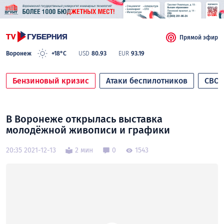
Прямой эфир
Воронеж
+18°C
USD
80.93
EUR
93.19
Бензиновый кризис
Атаки беспилотников
СВО
В Воронеже открылась выставка
молодёжной живописи и графики
20:35 2021-12-13
2 мин
0
1543