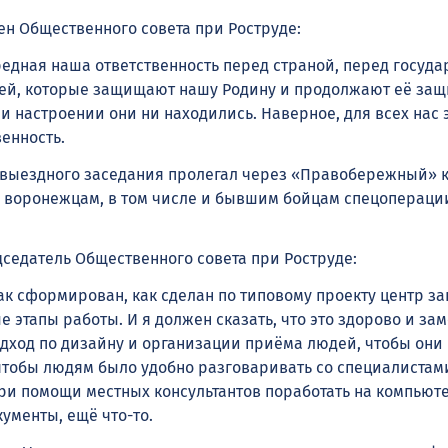
ен Общественного совета при Роструде:
едная наша ответственность перед страной, перед госуда
ей, которые защищают нашу Родину и продолжают её защ
и настроении они ни находились. Наверное, для всех нас 
енность.
 выездного заседания пролегал через «Правобережный» 
ь воронежцам, в том числе и бывшим бойцам спецоперации
дседатель Общественного совета при Роструде:
к сформирован, как сделан по типовому проекту центр за
 этапы работы. И я должен сказать, что это здорово и за
дход по дизайну и организации приёма людей, чтобы они 
 чтобы людям было удобно разговаривать со специалистами
ри помощи местных консультантов поработать на компьют
кументы, ещё что-то.