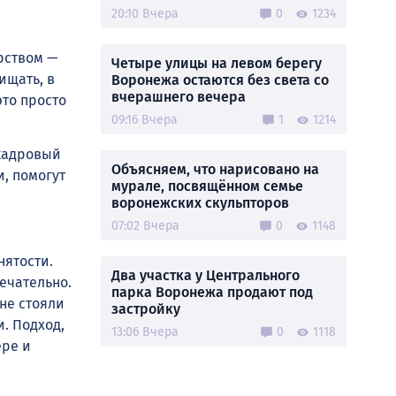
20:10 Вчера
0
1234
рством —
Четыре улицы на левом берегу
ищать, в
Воронежа остаются без света со
вчерашнего вечера
это просто
09:16 Вчера
1
1214
кадровый
Объясняем, что нарисовано на
, помогут
мурале, посвящённом семье
воронежских скульпторов
07:02 Вчера
0
1148
нятости.
Два участка у Центрального
мечательно.
парка Воронежа продают под
не стояли
застройку
. Подход,
13:06 Вчера
0
1118
ере и