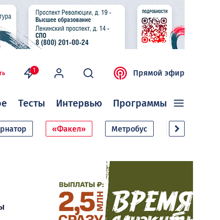
1
Прямой эфир
ть
ое
Тесты
Интервью
Программы
ернатор
«Факел»
Метробус
Дачный сезо
ы