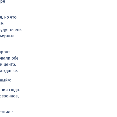
ере
, но что
им
будут очень
рьерные
фронт
овали обе
й центр.
ражданке.
ный»:
ения сюда.
сезонное,
ствие с