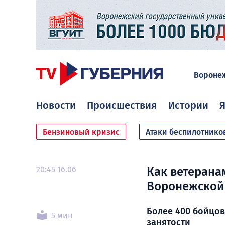
Вороне
Новости
Происшествия
Истории
Я
Бензиновый кризис
Атаки беспилотнико
20:45 16.06
Как ветерана
Воронежской
Более 400 бойцов
5 мин
занятости