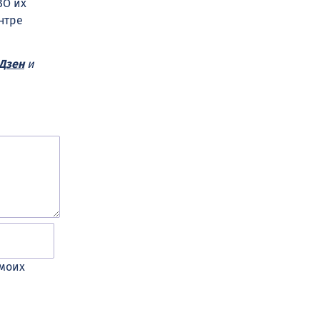
ВО их
нтре
Дзен
и
 моих