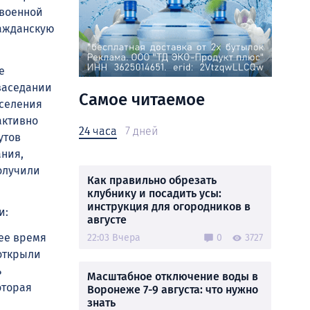
 военной
ражданскую
е
заседании
Самое читаемое
аселения
активно
24 часа
7 дней
утов
ания,
получили
Как правильно обрезать
клубнику и посадить усы:
инструкция для огородников в
и:
августе
ее время
22:03 Вчера
0
3727
 открыли
ь
Масштабное отключение воды в
оторая
Воронеже 7-9 августа: что нужно
знать