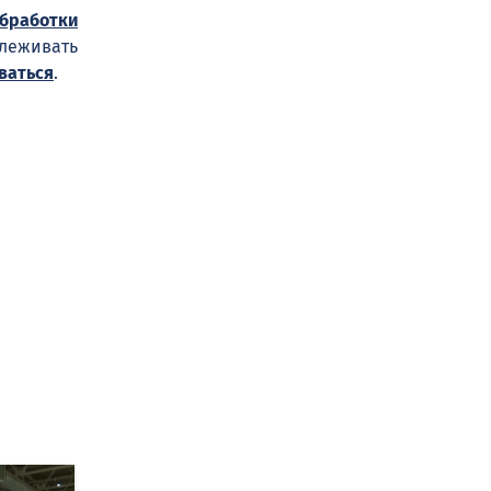
обработки
слеживать
ваться
.