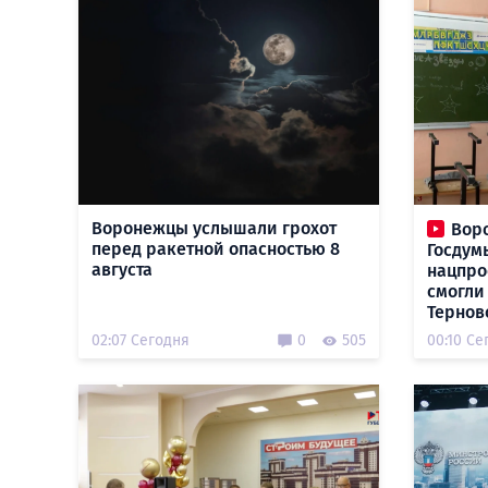
Воронежцы услышали грохот
Вор
перед ракетной опасностью 8
Госдум
августа
нацпро
смогли
Тернов
02:07 Сегодня
0
505
00:10 Се