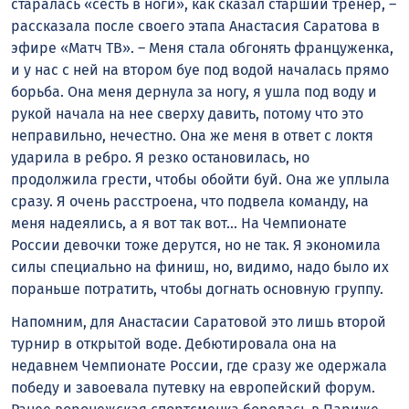
старалась «сесть в ноги», как сказал старший тренер, –
рассказала после своего этапа Анастасия Саратова в
эфире «Матч ТВ». – Меня стала обгонять француженка,
и у нас с ней на втором буе под водой началась прямо
борьба. Она меня дернула за ногу, я ушла под воду и
рукой начала на нее сверху давить, потому что это
неправильно, нечестно. Она же меня в ответ с локтя
ударила в ребро. Я резко остановилась, но
продолжила грести, чтобы обойти буй. Она же уплыла
сразу. Я очень расстроена, что подвела команду, на
меня надеялись, а я вот так вот… На Чемпионате
России девочки тоже дерутся, но не так. Я экономила
силы специально на финиш, но, видимо, надо было их
пораньше потратить, чтобы догнать основную группу.
Напомним, для Анастасии Саратовой это лишь второй
турнир в открытой воде. Дебютировала она на
недавнем Чемпионате России, где сразу же одержала
победу и завоевала путевку на европейский форум.