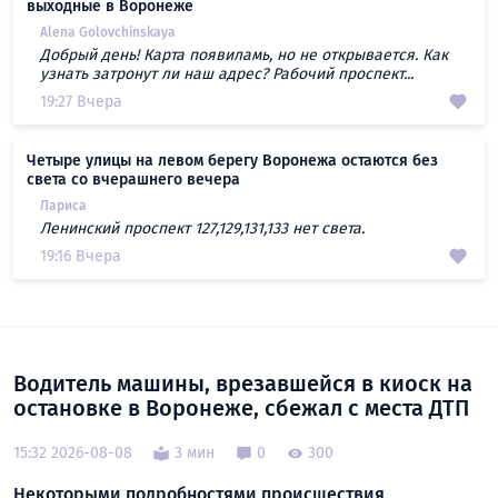
выходные в Воронеже
Alena Golovchinskaya
Добрый день! Карта появиламь, но не открывается. Как
узнать затронут ли наш адрес? Рабочий проспект...
19:27 Вчера
Четыре улицы на левом берегу Воронежа остаются без
света со вчерашнего вечера
Лариса
Ленинский проспект 127,129,131,133 нет света.
19:16 Вчера
Водитель машины, врезавшейся в киоск на
остановке в Воронеже, сбежал с места ДТП
15:32 2026-08-08
3 мин
0
300
Некоторыми подробностями происшествия