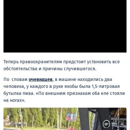
Теперь правоохранителям предстоит установить все
обстоятельства и причины случившегося.
По словам
очевидцев
, в машине находились два
человека, у каждого в руке якобы была 1,5-литровая
бутылка пива. «По внешним признакам оба еле стояли
на ногах».