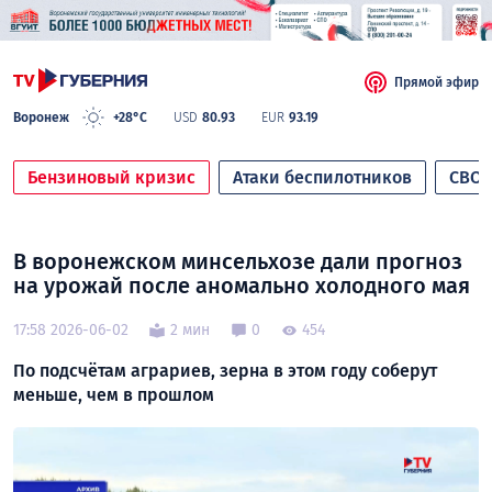
Прямой эфир
Воронеж
+28°C
USD
80.93
EUR
93.19
Бензиновый кризис
Атаки беспилотников
СВО
В воронежском минсельхозе дали прогноз
на урожай после аномально холодного мая
17:58 2026-06-02
2 мин
0
454
По подсчётам аграриев, зерна в этом году соберут
меньше, чем в прошлом