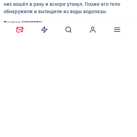
них вошёл в реку и вскоре утонул. Позже его тело
обнаружили и вытащили из воды водолазы.
Виктор ЧАШКИН
Острогожск
пляж
утонул
Следите за новостями в наших соцсетях:
Telegram
,
ВКонтакте
,
Одноклассники
,
Дзен
и
Max
.
Нравится
Поделиться:
Ваш адрес email не будет опубликован.
Обязательные
поля помечены
*