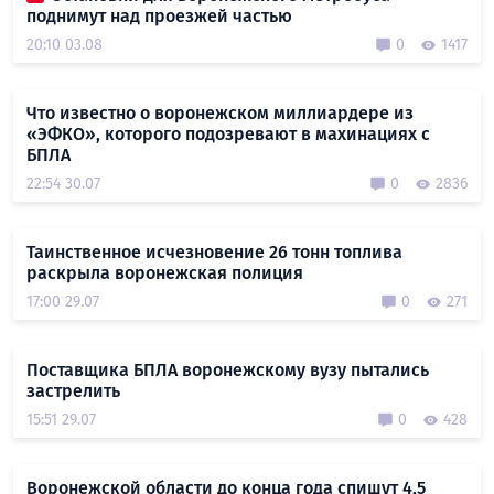
поднимут над проезжей частью
20:10 03.08
0
1417
Что известно о воронежском миллиардере из
«ЭФКО», которого подозревают в махинациях с
БПЛА
22:54 30.07
0
2836
Таинственное исчезновение 26 тонн топлива
раскрыла воронежская полиция
17:00 29.07
0
271
Поставщика БПЛА воронежскому вузу пытались
застрелить
15:51 29.07
0
428
Воронежской области до конца года спишут 4,5