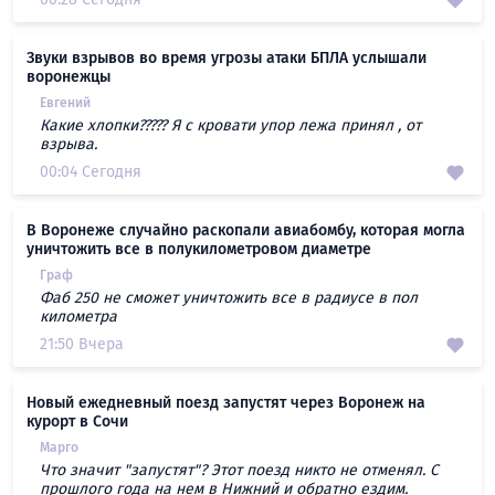
Звуки взрывов во время угрозы атаки БПЛА услышали
воронежцы
Евгений
Какие хлопки????? Я с кровати упор лежа принял , от
взрыва.
00:04 Сегодня
В Воронеже случайно раскопали авиабомбу, которая могла
уничтожить все в полукилометровом диаметре
Граф
Фаб 250 не сможет уничтожить все в радиусе в пол
километра
21:50 Вчера
Новый ежедневный поезд запустят через Воронеж на
курорт в Сочи
Марго
Что значит "запустят"? Этот поезд никто не отменял. С
прошлого года на нем в Нижний и обратно ездим.