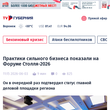
Прямой эфир
Воронеж
+30°C
USD
81.41
EUR
94.06
Бензиновый кризис
Атаки беспилотников
СВО
Практики сильного бизнеса показали на
Форуме Столля-2026
11:15 2026-06-03
9 мин
0
825
Он в очередной раз подтвердил статус главной
деловой площадки региона