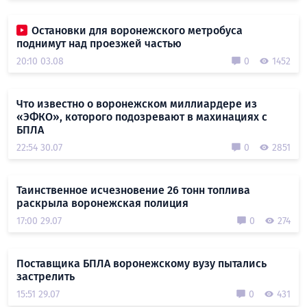
Остановки для воронежского метробуса
поднимут над проезжей частью
20:10 03.08
0
1452
Что известно о воронежском миллиардере из
«ЭФКО», которого подозревают в махинациях с
БПЛА
22:54 30.07
0
2851
Таинственное исчезновение 26 тонн топлива
раскрыла воронежская полиция
17:00 29.07
0
274
Поставщика БПЛА воронежскому вузу пытались
застрелить
15:51 29.07
0
431