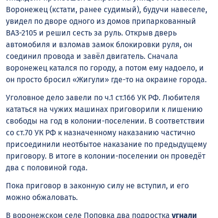
Воронежец (кстати, ранее судимый), будучи навеселе,
увидел по дворе одного из домов припаркованный
ВАЗ-2105 и решил сесть за руль. Открыв дверь
автомобиля и взломав замок блокировки руля, он
соединил провода и завёл двигатель. Сначала
воронежец катался по городу, а потом ему надоело, и
он просто бросил «Жигули» где-то на окраине города.
Уголовное дело завели по ч.1 ст.166 УК РФ. Любителя
кататься на чужих машинах приговорили к лишению
свободы на год в колонии-поселении. В соответствии
со ст.70 УК РФ к назначенному наказанию частично
присоединили неотбытое наказание по предыдущему
приговору. В итоге в колонии-поселении он проведёт
два с половиной года.
Пока приговор в законную силу не вступил, и его
можно обжаловать.
В воронежском селе Поповка два подростка
угнали