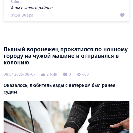
Safura
А вы с какого района
01:58 Вчера
Пьяный воронежец прокатился по ночному
городу на чужой машине и отправился в
колонию
08:57 2026-08-07
2 мин
0
403
Оказалось, любитель езды с ветерком был ранее
судим