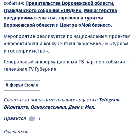
события:
Правительства Воронежской области
,
Гражданского собрания «ЛИДЕР»
,
Министерства
предпринимательства, торговли и туризма
Воронежской области
и
Центра «Мой бизнес».
Мероприятие реализуется по национальным проектам
«Эффективная и конкурентная экономика» и «Туризм
и гостеприимство».
Генеральный информационный ТВ партнер события –
телеканал TV Губерния.
форум Столля
Следите за новостями в наших соцсетях:
Telegram
,
ВКонтакте
,
Одноклассники
,
Дзен
и
Max
.
Нравится
1
Поделиться: