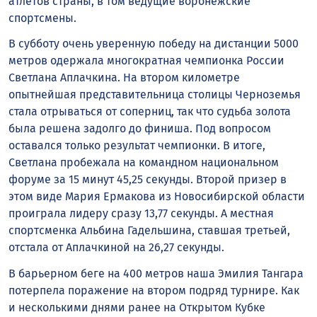
атлетов страны, в том ведущие воронежские
спортсмены.
В субботу очень уверенную победу на дистанции 5000
метров одержала многократная чемпионка России
Светлана Аплачкина. На втором километре
опытнейшая представительница столицы Черноземья
стала отрываться от соперниц, так что судьба золота
была решена задолго до финиша. Под вопросом
оставался только результат чемпионки. В итоге,
Светлана пробежала на командном национальном
форуме за 15 минут 45,25 секунды. Второй призер в
этом виде Мария Ермакова из Новосибирской области
проиграла лидеру сразу 13,77 секунды. А местная
спортсменка Альбина Гадельшина, ставшая третьей,
отстала от Аплачкиной на 26,27 секунды.
В барьерном беге на 400 метров наша Эмилия Тангара
потерпела поражение на втором подряд турнире. Как
и несколькими днями ранее на Открытом Кубке