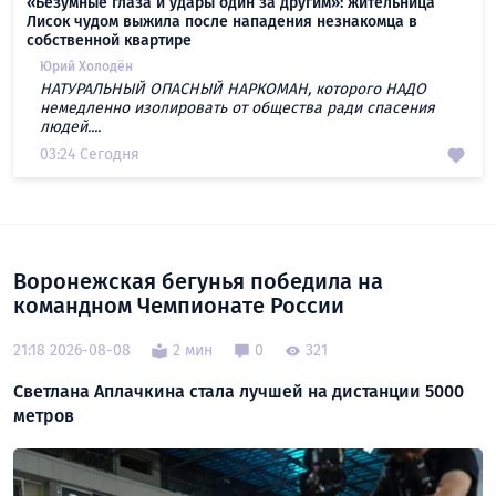
«Безумные глаза и удары один за другим»: жительница
Лисок чудом выжила после нападения незнакомца в
собственной квартире
Юрий Холодён
НАТУРАЛЬНЫЙ ОПАСНЫЙ НАРКОМАН, которого НАДО
немедленно изолировать от общества ради спасения
людей....
03:24 Сегодня
Воронежская бегунья победила на
командном Чемпионате России
21:18 2026-08-08
2 мин
0
321
Светлана Аплачкина стала лучшей на дистанции 5000
метров