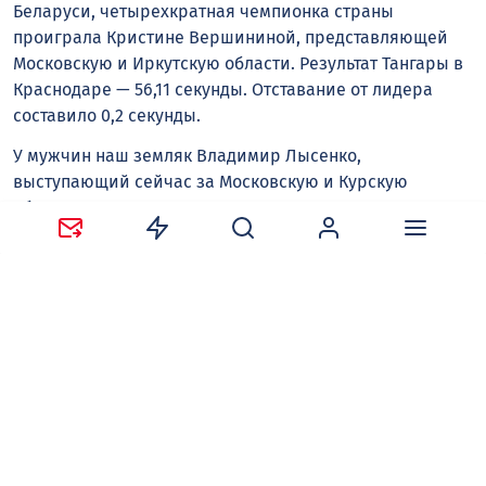
Беларуси, четырехкратная чемпионка страны
проиграла Кристине Вершининой, представляющей
Московскую и Иркутскую области. Результат Тангары в
Краснодаре — 56,11 секунды. Отставание от лидера
составило 0,2 секунды.
У мужчин наш земляк Владимир Лысенко,
выступающий сейчас за Московскую и Курскую
области, также стал вторым — 50,16 секунды, проиграв
только лидеру национального сезона москвичу Федору
Иванову. Наш лучший спринтер Ксения Сомова
сегодня выступала на четырехсотметровке и
пробежала с лучшим для себя результатом — 52,87
секунды, замкнув пятерку лидеров.
Наконец, пятое место заняли воронежцы в мужской
эстафете 4х100 метров, а на личной стометровке
Владислав Доронин стал шестым с лучшим
результатом сезона — 10,56 секунды.