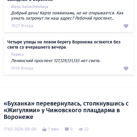
Alena Golovchinskaya
Добрый день! Карта появиламь, но не открывается. Как
узнать затронут ли наш адрес? Рабочий проспект...
19:27 Вчера
Четыре улицы на левом берегу Воронежа остаются без
света со вчерашнего вечера
Лариса
Ленинский проспект 127,129,131,133 нет света.
19:16 Вчера
«Буханка» перевернулась, столкнувшись с
«Жигулями» у Чижовского плацдарма в
Воронеже
17:03 2026-08-08
1 мин
0
22