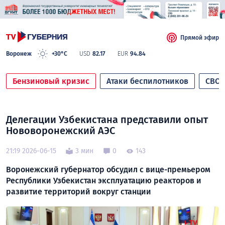
Прямой эфир
Воронеж
+30°C
USD
82.17
EUR
94.84
Бензиновый кризис
Атаки беспилотников
СВО
Делегации Узбекистана представили опыт
Нововоронежский АЭС
21:19 2026-06-15
3 мин
0
143
Воронежский губернатор обсудил с вице-премьером
Республики Узбекистан эксплуатацию реакторов и
развитие территорий вокруг станции